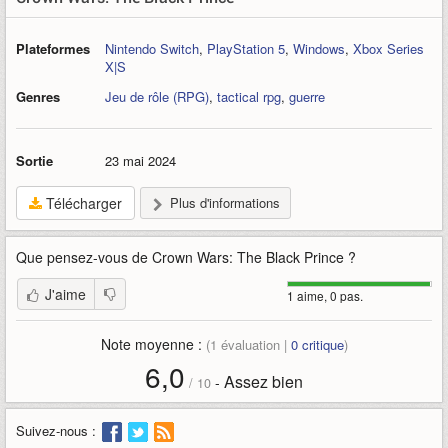
Plateformes
Nintendo Switch
,
PlayStation 5
,
Windows
,
Xbox Series
X|S
Genres
Jeu de rôle (RPG)
,
tactical rpg
,
guerre
Sortie
23 mai 2024
Télécharger
Plus d'informations
Que pensez-vous de
Crown Wars: The Black Prince
?
J'aime
1 aime, 0 pas.
Note moyenne :
(
1
évaluation |
0
critique
)
6,0
Assez bien
-
/
10
Suivez-nous :