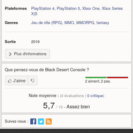
Plateformes
PlayStation 4
,
PlayStation 5
,
Xbox One
,
Xbox Series
X|S
Genres
Jeu de rôle (RPG)
,
MMO
,
MMORPG
,
fantasy
Sortie
2019
Plus d'informations
Que pensez-vous de
Black Desert Console
?
J'aime
2 aiment, 2 pas.
Note moyenne :
(
4
évaluations |
0
critique
)
5,7
Assez bien
-
/
10
Suivez-nous :