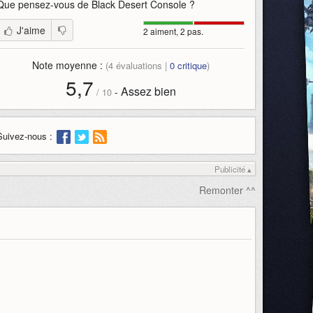
Que pensez-vous de
Black Desert Console
?
J'aime
2 aiment, 2 pas.
Note moyenne :
(
4
évaluations |
0
critique
)
5,7
Assez bien
-
/
10
Suivez-nous :
Publicité ▴
Remonter ^^