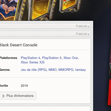
Publicité ▴
Publicité ▴
Black Desert Console
Plateformes
PlayStation 4
,
PlayStation 5
,
Xbox One
,
Xbox Series X|S
Genres
Jeu de rôle (RPG)
,
MMO
,
MMORPG
,
fantasy
Sortie
2019
Plus d'informations