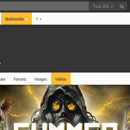
Tout JOL
Multimédia
?
e
ques
Forums
Images
Vidéos