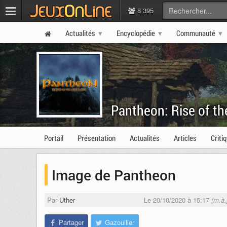
8 395
Actualités
Encyclopédie
Communauté
Pantheon: Rise of th
Portail
Présentation
Actualités
Articles
Criti
Image de Pantheon
Par
Uther
Le 20/10/2020 à 15:17
(m.à.
Partager
Gazouiller