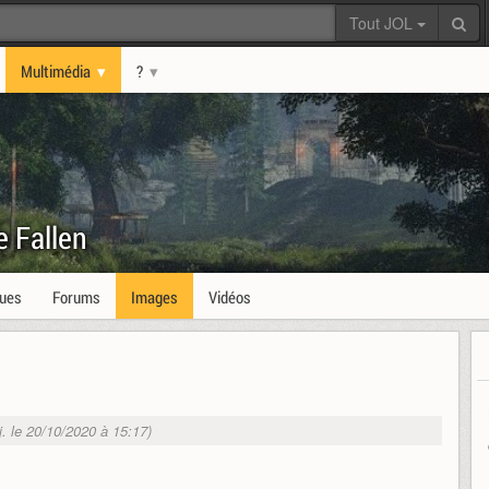
Tout JOL
Multimédia
?
e Fallen
ques
Forums
Images
Vidéos
j. le 20/10/2020 à 15:17)