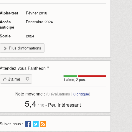
Alpha-test
Février 2018
Accès
Décembre 2024
anticipé
Sortie
2024
Plus d'informations
Attendez-vous
Pantheon
?
J'aime
1 aime, 2 pas.
Note moyenne :
(
3
évaluations |
0
critique
)
5,4
Peu intéressant
-
/
10
Suivez-nous :