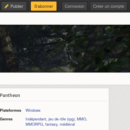
Publier
S'abonner
Connexion
Créer un compte
Pantheon
Plateformes
Windows
Genres
Indépendant
,
jeu de rôle (rpg)
,
MMO
,
MMORPG
,
fantasy
,
médiéval