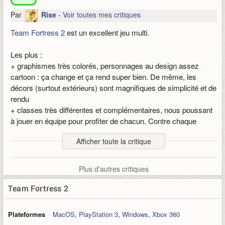
Par
Rise
-
Voir toutes mes critiques
Team Fortress 2
est un excellent jeu multi.
Les plus :
+ graphismes très colorés, personnages au design assez
cartoon : ça change et ça rend super bien. De même, les
décors (surtout extérieurs) sont magnifiques de simplicité et de
rendu
+ classes très différentes et complémentaires, nous poussant
à jouer en équipe pour profiter de chacun. Contre chaque
classe il y a des façons de se battre, le
gameplay
est très
Afficher toute la critique
riche.
+ assez bien équilibré, les rares armes abusées ont étées
nerfées depuis.
Plus d'autres critiques
+ sons géniaux, ambiance presque festive
+ pas cher et pas d'abonnement
Team Fortress 2
+ bon suivi de
Valve
même si les
update
sont au compte-
goutte, le jeu n'est pas délaissé par son créateur comme
Plateformes
MacOS
,
PlayStation 3
,
Windows
,
Xbox 360
d'autres...