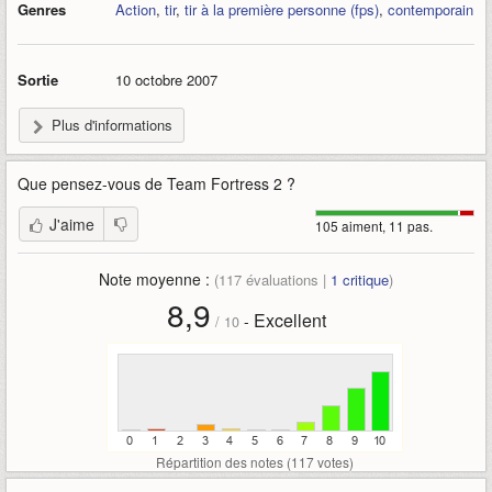
Genres
Action
,
tir
,
tir à la première personne (fps)
,
contemporain
+ forte communauté. Et donc beaucoup d'équipes à rejoindre,
de
map
à télécharger, de skins graphiques à adopter...
Sortie
10 octobre 2007
Les moins :
- Trop de bugs dans la gestion des dégats de zone. Le talent
Plus d'informations
n'est pas toujours récompensé.
- maps pas toutes intéressantes
- assez lent si cartes ou
respawn
mal configuré
Que pensez-vous de
Team Fortress 2
?
Publié le 03/01/2010 14:47, modifié le 03/01/2010 20:39
J'aime
105 aiment, 11 pas.
Note moyenne :
(
117
évaluations |
1
critique
)
8,9
Excellent
-
/
10
Répartition des notes (
117
votes)