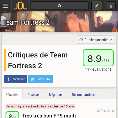
Team Fortress 2
Publier une critique
Critiques de Team
8.9
/
10
Fortress 2
117
évaluations
Partager
Gazouiller
Récentes
Positives
Négatives
Recommandées
Cette critique a été rédigée il y a
.
plus de 16 ans
03/01/2010
9
Très très bon FPS multi
/10