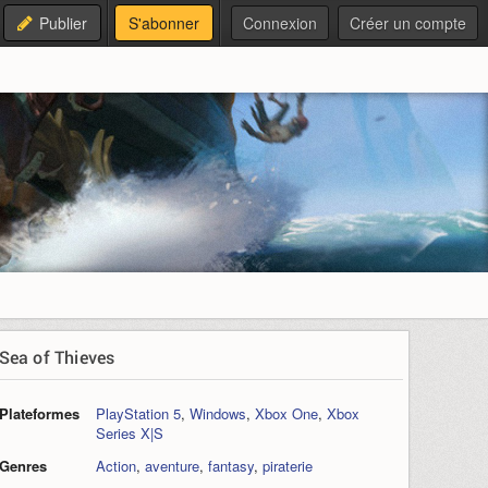
Publier
S'abonner
Connexion
Créer un compte
Sea of Thieves
Plateformes
PlayStation 5
,
Windows
,
Xbox One
,
Xbox
Series X|S
Genres
Action
,
aventure
,
fantasy
,
piraterie