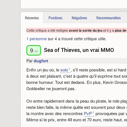
Récentes
Positives
Négatives
Recommandées
Cette critique a été rédigée
et il y a
avant la sortie du jeu
plus de
1 personne
sur 4 a trouvé cette critique utile.
9
Sea of Thieves, un vrai MMO
/10
Par
dugfort
Enfin un jeu où, le
solo
, s'il reste possible, est si har
à deux est plaisant, c'est à quatre qu'il exprime tout son 
bonne humeur. Tout est dedans. En plus, Kevin Gross
Goldseller ne joueront pas.
On entre rapidement dans la peau du pirate, le role play
reste bien faite, la même quête est souvent pour deu
la montre avec des rencontres
PvP
provoquées par v
Même si le prix, entre 49 euro et 70 euro, reste haut, o
mois. La montée en
niveau
demande plus de six semai