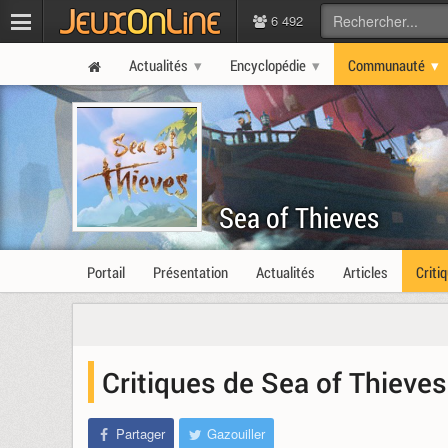
6 492
Actualités
Encyclopédie
Communauté
Sea of Thieves
Portail
Présentation
Actualités
Articles
Criti
Critiques de Sea of Thieves
Partager
Gazouiller