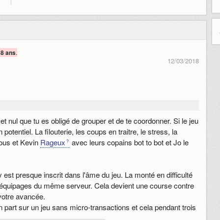
.
 8 ans
12/03/2018
d et nul que tu es obligé de grouper et de te coordonner. Si le jeu
potentiel. La filouterie, les coups en traitre, le stress, la
ous et Kevin
Rageux
avec leurs copains bot to bot et Jo le
 est presque inscrit dans l'âme du jeu. La monté en difficulté
x équipages du même serveur. Cela devient une course contre
otre avancée.
n part sur un jeu sans micro-transactions et cela pendant trois
nes de jeu intensif. Et que vous soyez 1 ou 60, vous n'avez