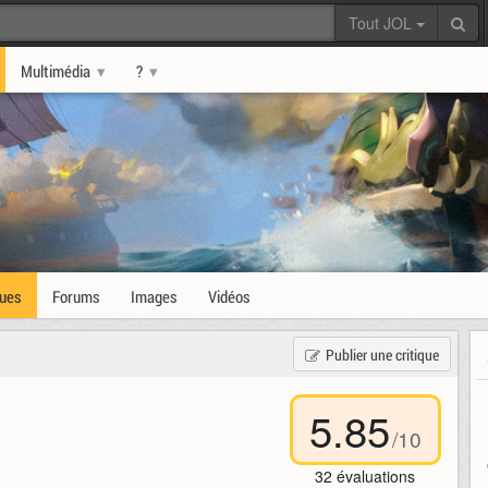
Tout JOL
Multimédia
?
ques
Forums
Images
Vidéos
Publier une critique
5.85
/
10
32
évaluations