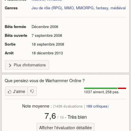
Genres
Jeu de rôle (RPG)
,
MMO
,
MMORPG
,
fantasy
,
médiéval
Bêta fermée
Décembre 2006
Bêta ouverte
7 septembre 2008
Sortie
18 septembre 2008
Arrêt
18 décembre 2013
Plus d'informations
Que pensiez-vous de
Warhammer Online
?
J'aime
1037 aiment, 258 pas.
Note moyenne :
(
1436
évaluations |
189
critiques
)
7,6
Très bien
-
/
10
Afficher l'évaluation détaillée