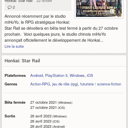
Honkai: Star Rail
22 octobre 2021
2
Annoncé récemment par le studio
miHoYo, le RPG stratégique Honkai:
Star Rail se dévoilera en bêta-test fermé à partir du 27 octobre
prochain. Voici quelques jours, le studio chinois miHoYo
annonçait officiellement le développement de Honkai...
Lire la suite
Honkai: Star Rail
Plateformes
Android
,
PlayStation 5
,
Windows
,
iOS
Genres
Action-RPG
,
jeu de rôle (rpg)
,
futuriste / science-fiction
Bêta fermée
27 octobre 2021
(Windows)
27 octobre 2021
(iOS)
Sortie
26 avril 2023
(Windows)
26 avril 2023
(iOS)
26 avril 2023
(Android)