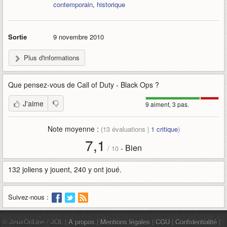
contemporain
,
historique
Sortie
9 novembre 2010
Plus d'informations
Que pensez-vous de
Call of Duty - Black Ops
?
J'aime
9 aiment, 3 pas.
Note moyenne :
(
13
évaluations |
1
critique
)
7,1
Bien
-
/
10
132 joliens y jouent, 240 y ont joué.
Suivez-nous :
© JeuxOnLine / JOL |
À propos
|
Mentions légales
|
CGU
|
Confidentialité
|