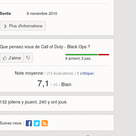
Sortie
9 novembre 2010
Plus d'informations
Que pensez-vous de
Call of Duty - Black Ops
?
J'aime
9 aiment, 3 pas.
Note moyenne :
(
13
évaluations |
1
critique
)
7,1
Bien
-
/
10
132 joliens y jouent, 240 y ont joué.
Suivez-nous :