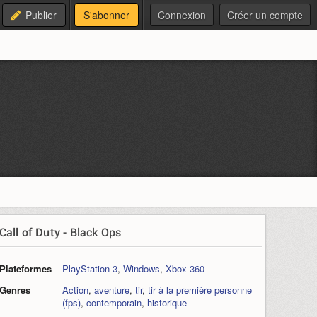
Publier
S'abonner
Connexion
Créer un compte
Call of Duty - Black Ops
Plateformes
PlayStation 3
,
Windows
,
Xbox 360
Genres
Action
,
aventure
,
tir
,
tir à la première personne
(fps)
,
contemporain
,
historique