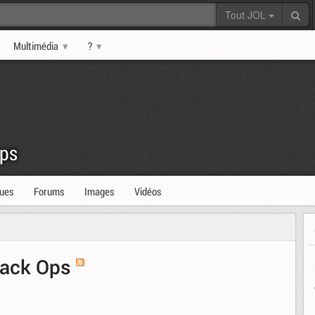
Tout JOL
Multimédia
?
Ops
ques
Forums
Images
Vidéos
Black Ops