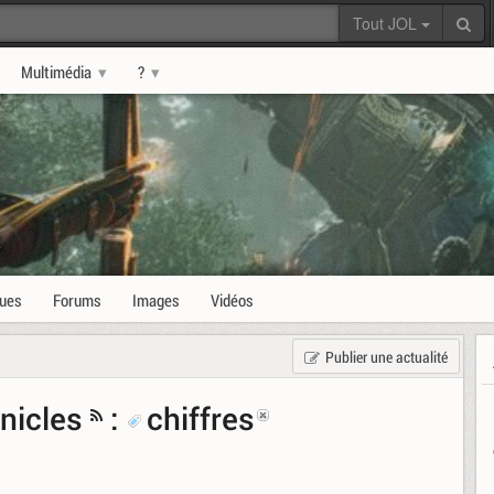
Tout JOL
Multimédia
?
s
ques
Forums
Images
Vidéos
Publier une actualité
nicles
:
chiffres