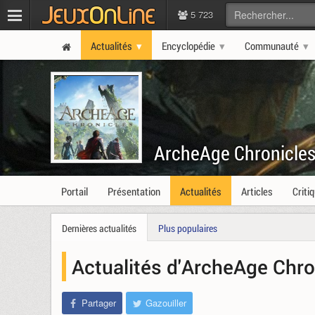
5 723
Actualités
Encyclopédie
Communauté
ArcheAge Chronicle
Portail
Présentation
Actualités
Articles
Criti
Dernières actualités
Plus populaires
Actualités d'ArcheAge Chro
Partager
Gazouiller