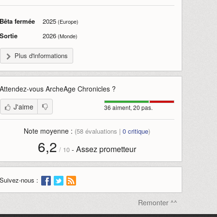
Bêta fermée
2025
(Europe)
Sortie
2026
(Monde)
Plus d'informations
Attendez-vous
ArcheAge Chronicles
?
J'aime
36 aiment, 20 pas.
Note moyenne :
(
58
évaluations |
0
critique
)
6,2
Assez prometteur
-
/
10
Suivez-nous :
Remonter ^^