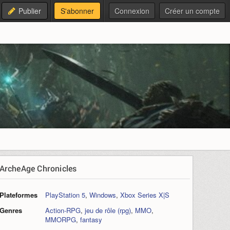
Publier
S'abonner
Connexion
Créer un compte
ArcheAge Chronicles
Plateformes
PlayStation 5
,
Windows
,
Xbox Series X|S
Genres
Action-RPG
,
jeu de rôle (rpg)
,
MMO
,
MMORPG
,
fantasy