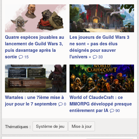
Quatre espèces jouables au
Les joueurs de Guild Wars 3
lancement de Guild Wars 3,
ne sont « pas des élus
puis davantage après la
désignés pour sauver
sortie
l'univers »
15
33
Wartales : une 7ième mise à
World of ClaudeCraft : ce
jour pour le 7 septembre
MMORPG développé presque
0
entièrement par IA
90
Système de jeu
Mise à jour
Thématiques :