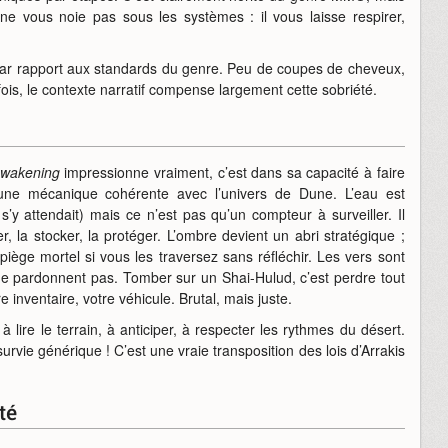
 ne vous noie pas sous les systèmes : il vous laisse respirer,
 par rapport aux standards du genre. Peu de coupes de cheveux,
fois, le contexte narratif compense largement cette sobriété.
Awakening
impressionne vraiment, c’est dans sa capacité à faire
une mécanique cohérente avec l’univers de Dune. L’eau est
s’y attendait) mais ce n’est pas qu’un compteur à surveiller. Il
er, la stocker, la protéger. L’ombre devient un abri stratégique ;
piège mortel si vous les traversez sans réfléchir. Les vers sont
s ne pardonnent pas. Tomber sur un Shai-Hulud, c’est perdre tout
tre inventaire, votre véhicule. Brutal, mais juste.
à lire le terrain, à anticiper, à respecter les rythmes du désert.
rvie générique ! C’est une vraie transposition des lois d’Arrakis
té