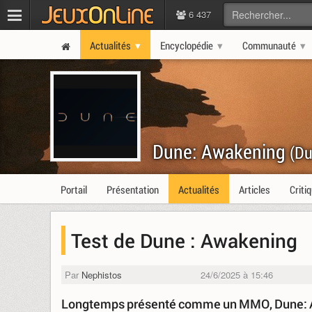
6 437
Actualités
Encyclopédie
Communauté
Dune: Awakening
(Du
Portail
Présentation
Actualités
Articles
Criti
Test de Dune : Awakening
Par
Nephistos
24/6/2025 à 15:46
Longtemps présenté comme un MMO, Dune: Aw