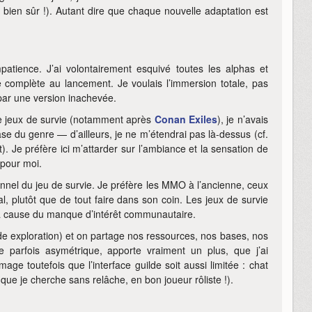
 bien sûr !). Autant dire que chaque nouvelle adaptation est
atience. J’ai volontairement esquivé toutes les alphas et
 complète au lancement. Je voulais l’immersion totale, pas
par une version inachevée.
de jeux de survie (notamment après
Conan Exiles
), je n’avais
e du genre — d’ailleurs, je ne m’étendrai pas là-dessus (cf.
). Je préfère ici m’attarder sur l’ambiance et la sensation de
 pour moi.
nel du jeu de survie. Je préfère les MMO à l’ancienne, ceux
cial, plutôt que de tout faire dans son coin. Les jeux de survie
à cause du manque d’intérêt communautaire.
ode exploration) et on partage nos ressources, nos bases, nos
te parfois asymétrique, apporte vraiment un plus, que j’ai
ge toutefois que l’interface guilde soit aussi limitée : chat
que je cherche sans relâche, en bon joueur rôliste !).