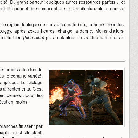
licité. Du granit partout, quelques autres ressources parfois… et
sibilité permet de se concentrer sur l’architecture plutôt que sur
elle région débloque de nouveaux matériaux, ennemis, recettes.
u buggy, après 25-30 heures, change la donne. Moins d'allers-
récolte bien
(bien bien)
plus rentables. Un vrai tournant dans le
 les armes à feu font le
 une certaine variété.
mplique. Le ciblage
es affrontements. C’est
ien pensés : pour les
xécution, moins.
branches finissent par
papier, c’est stimulant.