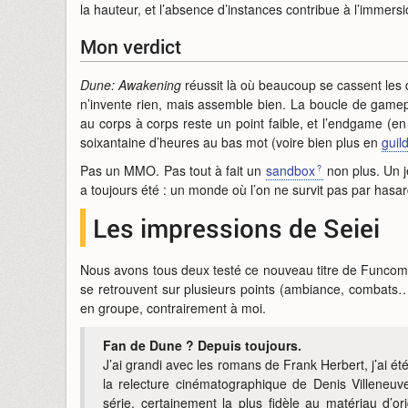
la hauteur, et l’absence d’instances contribue à l’immers
Mon verdict
Dune: Awakening
réussit là où beaucoup se cassent les d
n’invente rien, mais assemble bien. La boucle de gamepla
au corps à corps reste un point faible, et l’endgame (en
soixantaine d’heures au bas mot (voire bien plus en
guil
Pas un MMO. Pas tout à fait un
sandbox
non plus. Un je
a toujours été : un monde où l’on ne survit pas par hasar
Les impressions de Seiei
Nous avons tous deux testé ce nouveau titre de Funcom,
se retrouvent sur plusieurs points (ambiance, combats…).
en groupe, contrairement à moi.
Fan de Dune ? Depuis toujours.
J’ai grandi avec les romans de Frank Herbert, j’ai é
la relecture cinématographique de Denis Villeneuv
série, certainement la plus fidèle au matériau d’or