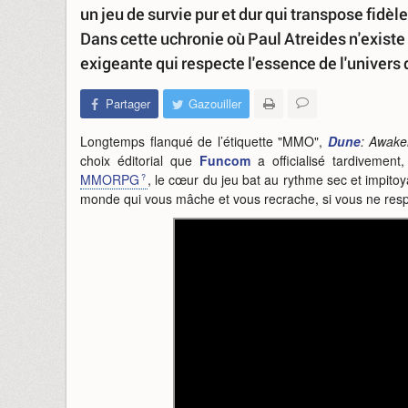
un jeu de survie pur et dur qui transpose fidè
Dans cette uchronie où Paul Atreides n'existe
exigeante qui respecte l'essence de l'univers 
Partager
Gazouiller
Longtemps flanqué de l’étiquette "MMO",
Dune
: Awake
choix éditorial que
Funcom
a officialisé tardivemen
MMORPG
, le cœur du jeu bat au rythme sec et impito
monde qui vous mâche et vous recrache, si vous ne resp