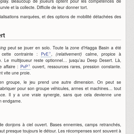
meplay. Beaucoup de joueurs optent pour les compétences de
rvie et la collecte. Difficile de leur donner tort.
alisations marquées, et des options de mobilité détachées des
rt
ing
peut se jouer en solo. Toute la zone d'Hagga Basin a été
cette contrainte :
PvE
,
(relativement)
calme, propice à
ge. Le multijoueur reste optionnel… jusqu’au Deep Desert. Là,
e affaire :
PvP
ouvert, ressources rares, pression constante.
t vite une proie.
 en groupe, le jeu prend une autre dimension. On peut se
 fabriquer pour son groupe véhicules, armes et machines… tout
cace. Il y a une vraie synergie, sans que cela devienne une
 en endgame.
e de donjons à ciel ouvert. Bases ennemies, camps retranchés,
vaut presque toujours le détour. Les récompenses sont souvent à