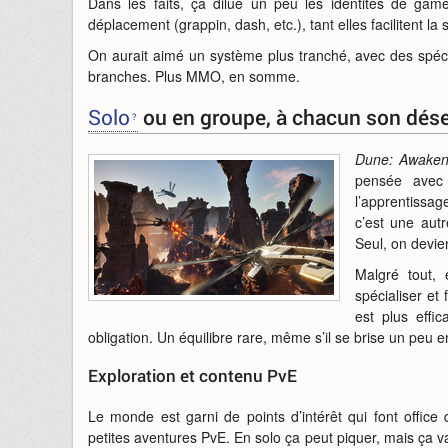
Dans les faits, ça dilue un peu les identités de ga
déplacement (grappin, dash, etc.), tant elles facilitent la su
On aurait aimé un système plus tranché, avec des spéci
branches. Plus MMO, en somme.
Solo
ou en groupe, à chacun son dése
Dune: Awaken
pensée avec 
l’apprentissa
c’est une autr
Seul, on devien
Malgré tout,
spécialiser et
est plus effi
obligation. Un équilibre rare, même s’il se brise un peu
Exploration et contenu PvE
Le monde est garni de points d’intérêt qui font offic
petites aventures PvE. En solo ça peut piquer, mais ça 