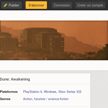
Publier
S'abonner
Connexion
Créer un compte
Dune: Awakening
Plateformes
PlayStation 5
,
Windows
,
Xbox Series X|S
Genres
Action
,
futuriste / science-fiction