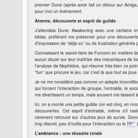
premier Dune (après avoir fait un détour sur Amiga,
pour moi un événement.
Attente, découverte et esprit de guilde
J’attendais Dune: Awakening avec une certaine imp
bêtas, préférant me préserver pour une découverte
d’impression de “déjà-vu” ou de frustration générée 
Connaissant le savoir-faire de Funcom en matière 
aucun doute sur leur maîtrise des mécaniques de bas
l’analyse de Nephistos, qui résume très bien ce point
“fun” que procure le jeu, car c’est là que tout se joue
Je ne me considère pas comme un adepte incondition
qui forcent l’interaction de groupe, l’entraide, le so
me divertissent un temps, mais souvent me lassent 
Ici, on a monté une petite guilde (on est cinq, en m
découvertes. Cet esprit d’entraide, même s’il res
rarement retrouvé sur d’autres jeux de survie. Domma
trop discret, peu d’outils pour l’interaction ou le
RP
(
L’ambiance : une réussite totale