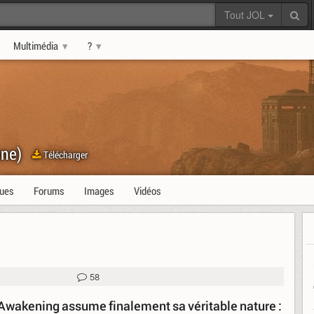
Tout JOL
Multimédia
?
ne)
Télécharger
ques
Forums
Images
Vidéos
58
akening assume finalement sa véritable nature :