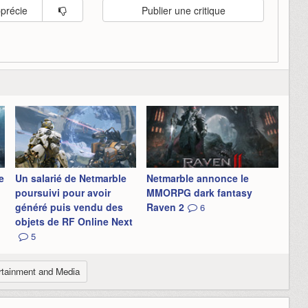
pprécie
Publier une critique
e
Un salarié de Netmarble
Netmarble annonce le
poursuivi pour avoir
MMORPG dark fantasy
généré puis vendu des
Raven 2
6
objets de RF Online Next
5
rtainment and Media