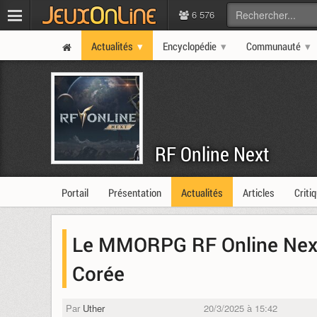
6 576
Actualités
Encyclopédie
Communauté
RF Online Next
Portail
Présentation
Actualités
Articles
Criti
Le MMORPG RF Online Next 
Corée
Par
Uther
20/3/2025 à 15:42