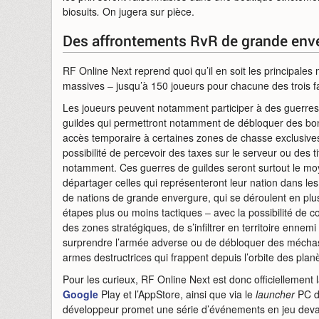
biosuits
.
On jugera sur pièce.
Des affrontements RvR de grande env
RF Online Next reprend quoi qu’il en soit les principales
massives – jusqu’à 150 joueurs pour chacune des trois f
Les joueurs peuvent notamment participer à des guerres
guildes qui permettront notamment de débloquer des bo
accès temporaire à certaines zones de chasse exclusives
possibilité de percevoir des taxes sur le serveur ou des ti
notamment. Ces guerres de guildes seront surtout le m
départager celles qui représenteront leur nation dans le
de nations de grande envergure, qui se déroulent en plu
étapes plus ou moins tactiques – avec la possibilité de c
des zones stratégiques, de s’infiltrer en territoire ennemi
surprendre l’armée adverse ou de débloquer des mécha
armes destructrices qui frappent depuis l’orbite des plan
Pour les curieux, RF Online Next est donc officiellemen
Google
Play et l’AppStore, ainsi que via le
launcher
PC d
développeur promet une série d’événements en jeu devan