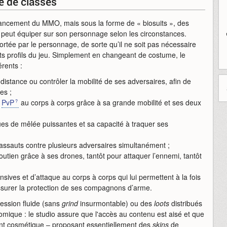
e de classes
lancement du MMO, mais sous la forme de « biosuits », des
peut équiper sur son personnage selon les circonstances.
rtée par le personnage, de sorte qu’il ne soit pas nécessaire
nts profils du jeu. Simplement en changeant de costume, le
rents :
distance ou contrôler la mobilité de ses adversaires, afin de
es ;
s
PvP
au corps à corps grâce à sa grande mobilité et ses deux
aques de mêlée puissantes et sa capacité à traquer ses
 assauts contre plusieurs adversaires simultanément ;
outien grâce à ses drones, tantôt pour attaquer l’ennemi, tantôt
nsives et d’attaque au corps à corps qui lui permettent à la fois
assurer la protection de ses compagnons d’arme.
ssion fluide (sans
grind
insurmontable) ou des
loots
distribués
ique : le studio assure que l'accès au contenu est aisé et que
ent cosmétique – proposant essentiellement des
skins
de