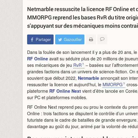
Netmarble ressuscite la licence RF Online et d
MMORPG reprend les bases RvR du titre origina
s'appuyant sur des mécaniques moins contra
Partager
Gazouiller
Dans la foulée de son lancement il y a plus de 20 ans, le
RF Online
avait su séduire plus de 20 millions de joueur
ses mécaniques de jeu
RvR
– basées sur l’affrontement
grandes factions dans un univers de science-fiction. On 
souvient que début 2022,
Netmarble
annonçait son inten
ressusciter la licence et aujourd'hui, le
MMORPG
cross
plateforme
RF Online Next
vient d’être lancée en Corée, 
sur PC et plateformes mobiles.
RF Online Next reprend peu ou prou le contexte du pre
Online : trois factions se disputent le contrôle d’un univer
futuriste dans le cadre de batailles de grande envergur
davantage au goût du jour, animé par la volonté de rédui