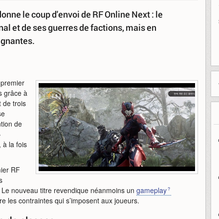
onne le coup d'envoi de RF Online Next : le
l et de ses guerres de factions, mais en
ignantes.
 premier
s grâce à
 de trois
se
tion de
-
à la fois
mier RF
s
e. Le nouveau titre revendique néanmoins un
gameplay
re les contraintes qui s’imposent aux joueurs.