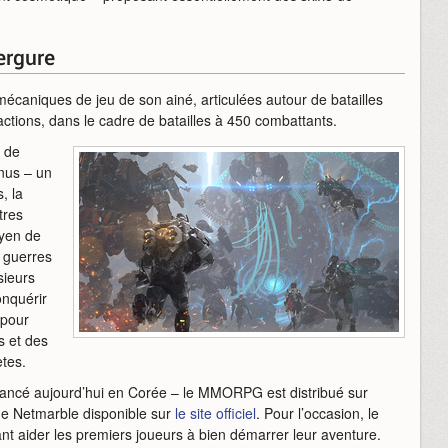
ergure
 mécaniques de jeu de son ainé, articulées autour de batailles
actions, dans le cadre de batailles à 450 combattants.
 de
nus – un
, la
tres
oyen de
s guerres
sieurs
onquérir
 pour
s et des
ètes.
t lancé aujourd’hui en Corée – le MMORPG est distribué sur
e Netmarble disponible sur
le site officiel
. Pour l’occasion, le
t aider les premiers joueurs à bien démarrer leur aventure.