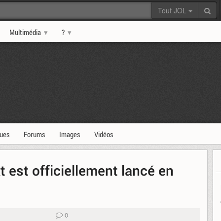
Tout JOL
Multimédia
?
ques
Forums
Images
Vidéos
est officiellement lancé en
0