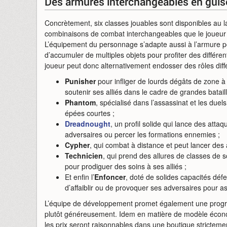
Des armures interchangeables en guis
Concrètement, six classes jouables sont disponibles au 
combinaisons de combat interchangeables que le joueur 
L’équipement du personnage s’adapte aussi à l’armure po
d’accumuler de multiples objets pour profiter des différe
joueur peut donc alternativement endosser des rôles diffé
Punisher
pour infliger de lourds dégâts de zone à 
soutenir ses alliés dans le cadre de grandes bataill
Phantom
, spécialisé dans l’assassinat et les duel
épées courtes ;
Dreadnought
, un profil solide qui lance des att
adversaires ou percer les formations ennemies ;
Cypher
, qui combat à distance et peut lancer des
Technicien
, qui prend des allures de classes de s
pour prodiguer des soins à ses alliés ;
Et enfin l’
Enfoncer
, doté de solides capacités défe
d’affaiblir ou de provoquer ses adversaires pour 
L’équipe de développement promet également une progre
plutôt généreusement. Idem en matière de modèle économ
les prix seront raisonnables dans une boutique strictem