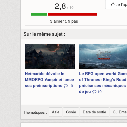
2,8
Je l'a
/
10
3 aiment, 9 pas
Sur le même sujet :
Netmarble dévoile le
Le RPG open world Gam
MMORPG Vampir et lance
of Thrones: King's Road
ses préinscriptions
précise ses mécaniques
19
de jeu
10
Asie
Corée
Date de sortie
CJ Ente
Thématiques :