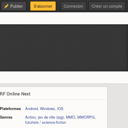
Publier
S'abonner
Connexion
Créer un compte
RF Online Next
Plateformes
Android
,
Windows
,
iOS
Genres
Action
,
jeu de rôle (rpg)
,
MMO
,
MMORPG
,
futuriste / science-fiction