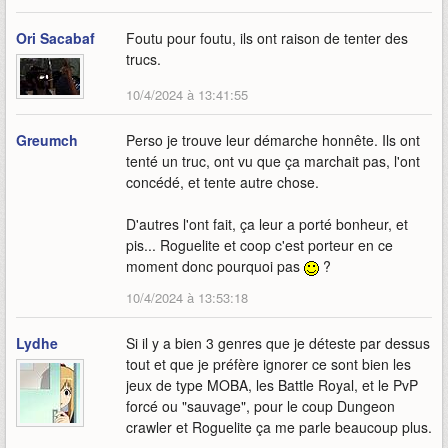
Ori Sacabaf
Foutu pour foutu, ils ont raison de tenter des
trucs.
10/4/2024 à 13:41:55
Greumch
Perso je trouve leur démarche honnête. Ils ont
tenté un truc, ont vu que ça marchait pas, l'ont
concédé, et tente autre chose.
D'autres l'ont fait, ça leur a porté bonheur, et
pis... Roguelite et coop c'est porteur en ce
moment donc pourquoi pas
?
10/4/2024 à 13:53:18
Lydhe
Si il y a bien 3 genres que je déteste par dessus
tout et que je préfère ignorer ce sont bien les
jeux de type MOBA, les Battle Royal, et le PvP
forcé ou "sauvage", pour le coup Dungeon
crawler et Roguelite ça me parle beaucoup plus.