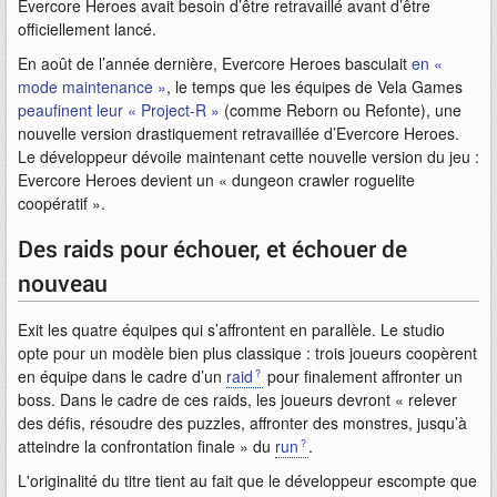
Evercore Heroes avait besoin d’être retravaillé avant d’être
officiellement lancé.
En août de l’année dernière, Evercore Heroes basculait
en «
mode maintenance »
, le temps que les équipes de Vela Games
peaufinent leur « Project-R »
(comme Reborn ou Refonte), une
nouvelle version drastiquement retravaillée d’Evercore Heroes.
Le développeur dévoile maintenant cette nouvelle version du jeu :
Evercore Heroes devient un « dungeon crawler roguelite
coopératif ».
Des raids pour échouer, et échouer de
nouveau
Exit les quatre équipes qui s’affrontent en parallèle. Le studio
opte pour un modèle bien plus classique : trois joueurs coopèrent
en équipe dans le cadre d’un
raid
pour finalement affronter un
boss. Dans le cadre de ces raids, les joueurs devront « relever
des défis, résoudre des puzzles, affronter des monstres, jusqu’à
atteindre la confrontation finale » du
run
.
L'originalité du titre tient au fait que le développeur escompte que