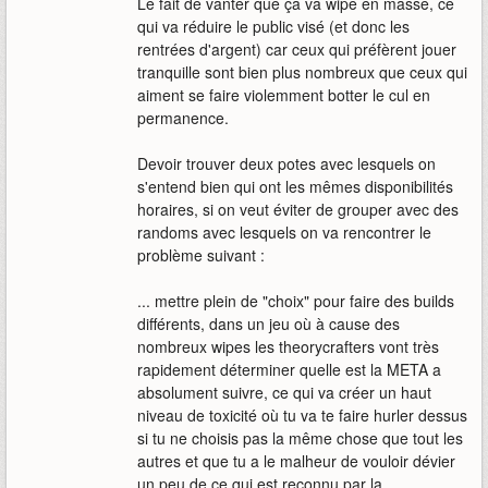
Le fait de vanter que ça va wipe en masse, ce
qui va réduire le public visé (et donc les
rentrées d'argent) car ceux qui préfèrent jouer
tranquille sont bien plus nombreux que ceux qui
aiment se faire violemment botter le cul en
permanence.
Devoir trouver deux potes avec lesquels on
s'entend bien qui ont les mêmes disponibilités
horaires, si on veut éviter de grouper avec des
randoms avec lesquels on va rencontrer le
problème suivant :
... mettre plein de "choix" pour faire des builds
différents, dans un jeu où à cause des
nombreux wipes les theorycrafters vont très
rapidement déterminer quelle est la META a
absolument suivre, ce qui va créer un haut
niveau de toxicité où tu va te faire hurler dessus
si tu ne choisis pas la même chose que tout les
autres et que tu a le malheur de vouloir dévier
un peu de ce qui est reconnu par la