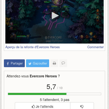
Aperçu de la refonte d'Evercore Heroes
Commenter
Partager
Gazouiller
Attendez-vous
Evercore Heroes
?
5,7
/
10
5 l'attendent, 3 pas
Je l'attends