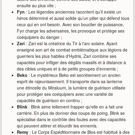
ensuite au plus vite ;
Fyn
: Les légendes anciennes racontent qu’il existe un
héros déterminé et aussi solide qu’un pilier qui défend tous
ceux qui en ont besoin. Avec son bouclier de puissance,
Fyn charge les adversaires, les provoque et protège ses
coéquipiers du danger ;
Zari
: Zari est la créatrice du Tir à l'arc solaire. Ayant
enseigné son art de combat emblématique aux légions de
guerriers les plus habiles d'Hydris, Zari combine ses
capacités pour infliger des dégâts massifs et à distance à
des cibles uniques et à de petits groupes d'ennemis ;
Beko
: Le mystérieux Beko est secrètement un ancien
esprit de rajeunissement. Il transporte dans sa lanterne
une étincelle du Miraluum, la lumière de guérison utilisée
pour protéger ses coéquipiers avec une variété de
capacités de guérison en continu ;
Blink
: Blink aime tellement frapper qu'elle en a fait une
carrière. En plus de donner des coups de poing, Blink se
spécialise dans le contrôle des foules avec des capacités
qui peuvent attirer et étourdir les ennemis.
Remy
: Le Corps Expéditionnaire de Bios est habitué à des