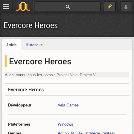
Evercore Heroes
Article
Historique
Evercore Heroes
Aussi connu sous les noms :
Project Vela, Project-V
Evercore Heroes
Développeur
Vela Games
Plateformes
Windows
Genres
Action
,
MOBA
,
stratégie
,
fantasy