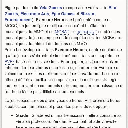
Signé par le studio
Vela Games
(composé de vétéran de
Riot
Games
,
Electronic Arts
,
Epic Games
et
Blizzard
Entertainment
),
Evercore Heroes
est présenté comme un
MOCO, un jeu en ligne multijoueur coopératif mêlant des
mécaniques de MMO et de
MOBA
: le
gameplay
combine les
mécaniques de jeu en équipe et de compétences des MOBA aux
mécaniques de raids et de donjons des MMO.
Selon le développeur, dans
Evercore Heroes
, quatre équipes de
quatre joueurs s'affrontent simultanément dans une expérience
PVE
basée sur des sessions. Pour gagner, les joueurs doivent
faire monter leurs héros en puissance, charger leur Evercore et
vaincre un boss. Les meilleures équipes travailleront de concert
afin de définir la meilleure composition et la meilleure stratégie,
tout en trouvant un compromis entre augmenter leur puissance et
rendre la tâche plus difficile à leurs ennemis.
Le jeu repose sur des archétypes de héros. Huit premiers héros
jouables sont annoncés et présentés par le développeur :
Shade
: Shade est un maître assassin ; elle a consacré sa
vie à sa profession. Pendant le combat, Shade virevolte,
lacère ses ennemis, élimine ses cibles, et s’échappe