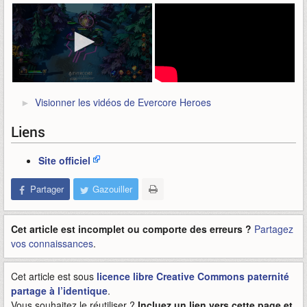
Visionner les vidéos de Evercore Heroes
Liens
Site officiel
Partager
Gazouiller
Cet article est incomplet ou comporte des erreurs ?
Partagez
vos connaissances
.
Cet article est sous
licence libre Creative Commons paternité
partage à l’identique
.
Vous souhaitez le réutiliser ?
Incluez un lien vers cette page et