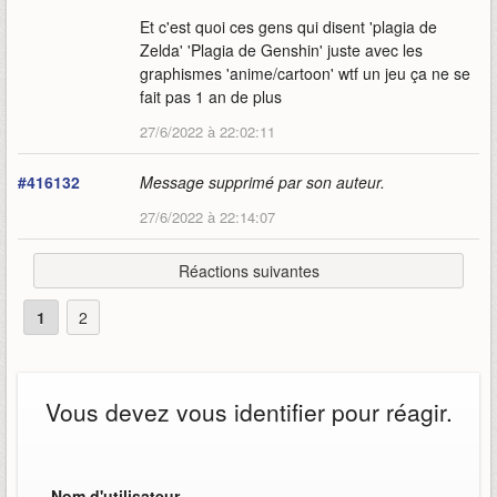
Et c'est quoi ces gens qui disent 'plagia de
Zelda' 'Plagia de Genshin' juste avec les
graphismes 'anime/cartoon' wtf un jeu ça ne se
fait pas 1 an de plus
27/6/2022 à 22:02:11
#416132
Message supprimé par son auteur.
27/6/2022 à 22:14:07
Réactions suivantes
1
2
Vous devez vous identifier pour réagir.
Nom d'utilisateur