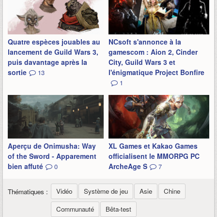
Quatre espèces jouables au
NCsoft s'annonce à la
lancement de Guild Wars 3,
gamescom : Aion 2, Cinder
puis davantage après la
City, Guild Wars 3 et
sortie
l'énigmatique Project Bonfire
13
1
Aperçu de Onimusha: Way
XL Games et Kakao Games
of the Sword - Apparement
officialisent le MMORPG PC
bien affuté
ArcheAge S
0
7
Vidéo
Système de jeu
Asie
Chine
Thématiques :
Communauté
Bêta-test