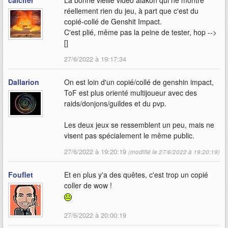
calcifer
La bonne vieille vidéo alakon qui ne montre
réellement rien du jeu, à part que c'est du
copié-collé de Genshit Impact.
C'est plié, même pas la peine de tester, hop -->
[]
27/6/2022 à 19:17:34
Dallarion
On est loin d'un copié/collé de genshin impact,
ToF est plus orienté multijoueur avec des
raids/donjons/guildes et du pvp.
Les deux jeux se ressemblent un peu, mais ne
visent pas spécialement le même public.
27/6/2022 à 19:20:19
(modifié le 27/6/2022 à 19:20:19)
Fouflet
Et en plus y'a des quêtes, c'est trop un copié
coller de wow !
27/6/2022 à 20:00:19