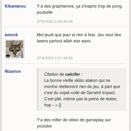
Kikamaruu
Y a des graphismes, ça s'inspire trop de pong,
poubelle
27/6/2022 à 20:45:08
smonk
Moi jeudi que jean ai rien à fear. Jeu veut des
lasers partout allah star wars.
27/6/2022 à 21:34:53
Nizarion
Citation de
calcifer
:
La bonne vieille vidéo alakon qui ne
montre réellement rien du jeu, à part que
c'est du copié-collé de Genshit Impact.
C'est plié, même pas la peine de tester,
hop --> []
Y'a des miller de video de gameplay sur
youtube