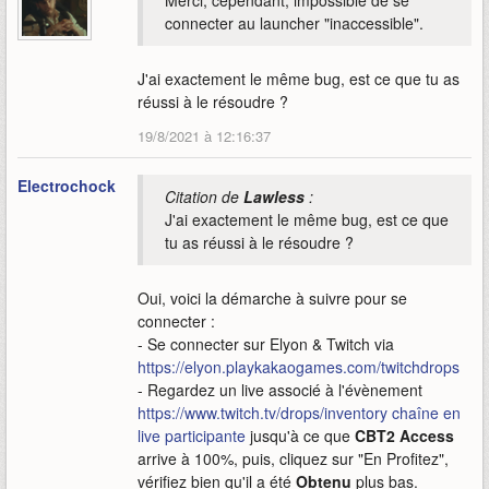
Merci, cependant, impossible de se
connecter au launcher "inaccessible".
J'ai exactement le même bug, est ce que tu as
réussi à le résoudre ?
19/8/2021 à 12:16:37
Electrochock
Citation de
Lawless
:
J'ai exactement le même bug, est ce que
tu as réussi à le résoudre ?
Oui, voici la démarche à suivre pour se
connecter :
- Se connecter sur Elyon & Twitch via
https://elyon.playkakaogames.com/twitchdrops
- Regardez un live associé à l'évènement
https://www.twitch.tv/drops/inventory
chaîne en
live participante
jusqu'à ce que
CBT2 Access
arrive à 100%, puis, cliquez sur "En Profitez",
vérifiez bien qu'il a été
Obtenu
plus bas.