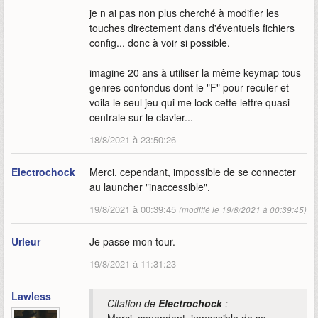
je n ai pas non plus cherché à modifier les
touches directement dans d'éventuels fichiers
config... donc à voir si possible.
imagine 20 ans à utiliser la même keymap tous
genres confondus dont le "F" pour reculer et
voila le seul jeu qui me lock cette lettre quasi
centrale sur le clavier...
18/8/2021 à 23:50:26
Electrochock
Merci, cependant, impossible de se connecter
au launcher "inaccessible".
19/8/2021 à 00:39:45
(modifié le 19/8/2021 à 00:39:45)
Urleur
Je passe mon tour.
19/8/2021 à 11:31:23
Lawless
Citation de
Electrochock
: