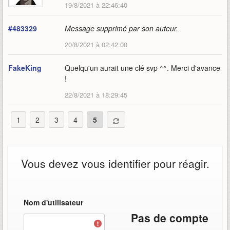
19/8/2021 à 22:46:40
#483329
Message supprimé par son auteur.
20/8/2021 à 02:42:00
FakeKing
Quelqu'un aurait une clé svp ^^. Merci d'avance
!
22/8/2021 à 18:29:45
1
2
3
4
5
Vous devez vous identifier pour réagir.
Nom d'utilisateur
Pas de compte