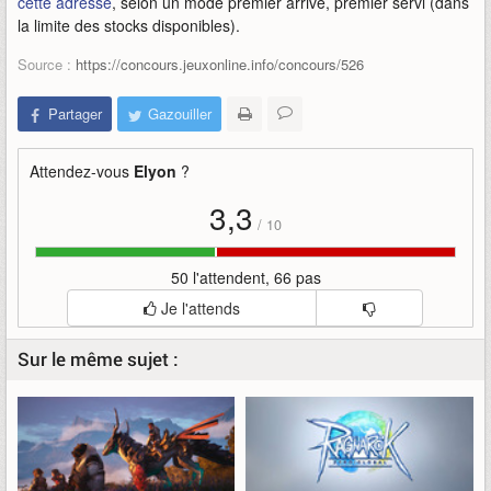
cette adresse
, selon un mode premier arrivé, premier servi (dans
la limite des stocks disponibles).
Source :
https://concours.jeuxonline.info/concours/526
Partager
Gazouiller
Attendez-vous
Elyon
?
3,3
/
10
50 l'attendent, 66 pas
Je l'attends
Sur le même sujet :