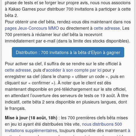
phase de tests et se forger leur propre avis, nous nous associons
à Kakao Games pour distribuer 700 invitations à participer à cette
bêta 2.
Pour obtenir une clef bêta, rendez-vous dès maintenant dans nos
pages Jeux-Concours MMO
ou directement à
cette adresse
. Les
700 premiers à réclamer leur clef bêta la recevront
immédiatement par e-mail (dans la limite des stocks disponibles).
Distribution : 700 invitations à la bêta d'Elyon à gagner
Pour activer sa clef, il suffira de se rendre sur le site officiel à
cette adresse
, puis d'
accéder à son compte par ici
pour y
enregistrer sa clef (dans le champ « utiliser un code », puis en
cliquant sur « confirmer »). À noter que le client est dès
maintenant disponible en pré-téléchargement sur le site officiel,
en attendant l’ouverture des serveurs de tests ce 19 août. À titre
indicatif, cette bêta 2 sera disponible en plusieurs langues, dont
le français.
Mise à jour (18 août, 18h)
: les 700 premières clefs bêta mises
en jeu ici ayant été distribuées très vite,
nous distribuons 500
invitations supplémentaires
, toujours disponible dès maintenant
à