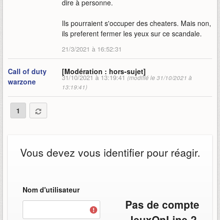
dire à personne.
Ils pourraient s'occuper des cheaters. Mais non,
ils preferent fermer les yeux sur ce scandale.
21/3/2021 à 16:52:31
Call of duty
[Modération : hors-sujet]
31/10/2021 à 13:19:41
(modifié le 31/10/2021 à
warzone
13:19:41)
1
Vous devez vous identifier pour réagir.
Nom d'utilisateur
Pas de compte
JeuxOnLine ?