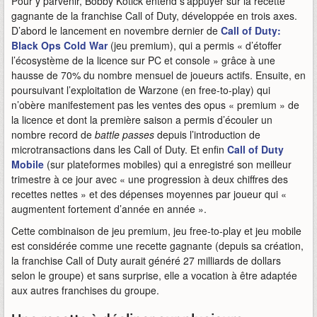
Pour y parvenir, Bobby Kotick entend s'appuyer sur la recette
gagnante de la franchise Call of Duty, développée en trois axes.
D’abord le lancement en novembre dernier de
Call of Duty:
Black Ops Cold War
(jeu premium), qui a permis « d’étoffer
l’écosystème de la licence sur PC et console » grâce à une
hausse de 70% du nombre mensuel de joueurs actifs. Ensuite, en
poursuivant l’exploitation de Warzone (en free-to-play) qui
n’obère manifestement pas les ventes des opus « premium » de
la licence et dont la première saison a permis d’écouler un
nombre record de
battle passes
depuis l’introduction de
microtransactions dans les Call of Duty. Et enfin
Call of Duty
Mobile
(sur plateformes mobiles) qui a enregistré son meilleur
trimestre à ce jour avec « une progression à deux chiffres des
recettes nettes » et des dépenses moyennes par joueur qui «
augmentent fortement d’année en année ».
Cette combinaison de jeu premium, jeu free-to-play et jeu mobile
est considérée comme une recette gagnante (depuis sa création,
la franchise Call of Duty aurait généré 27 milliards de dollars
selon le groupe) et sans surprise, elle a vocation à être adaptée
aux autres franchises du groupe.