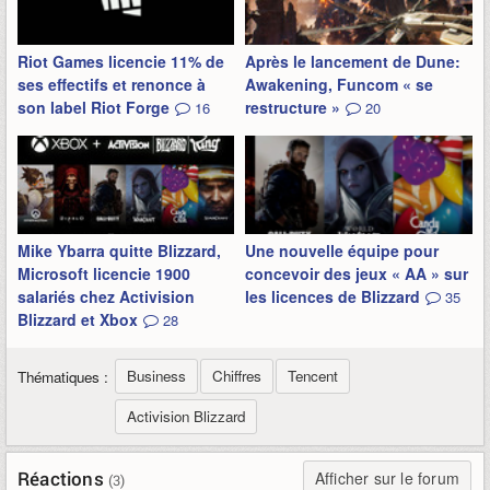
Riot Games licencie 11% de
Après le lancement de Dune:
ses effectifs et renonce à
Awakening, Funcom « se
son label Riot Forge
restructure »
16
20
Mike Ybarra quitte Blizzard,
Une nouvelle équipe pour
Microsoft licencie 1900
concevoir des jeux « AA » sur
salariés chez Activision
les licences de Blizzard
35
Blizzard et Xbox
28
Business
Chiffres
Tencent
Thématiques :
Activision Blizzard
Réactions
Afficher sur le forum
(3)