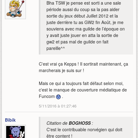
Bha TSW je pense est sorti a une sale
période aussi du coup sa la pas aider
sortie du jeux début Juillet 2012 et la
juste derrière tu as GW2 fin Août, je me
souviens avec ma guilde de l’époque on
y avait juste jouer en atta la sortie de
gw2 et pas mal de guilde on fait
pareille^^
C'est vrai ça Kepps ! Il sortirait maintenant, ça
marcherais je suis sur !
Mais ce qui a toujours fait défaut selon moi,
c'est le manque de couverture médiatique de
Funcom
.
5/11/2016 à 01:27:46
Bibik
Citation de
BOGHOSS
:
C'est le contribuable norvégien qui doit
être content !