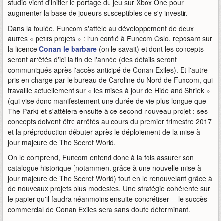
studio vient d'initier le portage du jeu sur Xbox One pour
augmenter la base de joueurs susceptibles de s'y investir.
Dans la foulée, Funcom s'attèle au développement de deux
autres « petits projets » : l'un confié à Funcom Oslo, reposant sur
la licence
Conan le barbare
(on le savait) et dont les concepts
seront arrêtés d'ici la fin de l'année (des détails seront
communiqués après l'accès anticipé de Conan Exiles). Et l'autre
pris en charge par le bureau de Caroline du Nord de Funcom, qui
travaille actuellement sur « les mises à jour de Hide and Shriek »
(qui vise donc manifestement une durée de vie plus longue que
The Park) et s'attèlera ensuite à ce second nouveau projet : ses
concepts doivent être arrêtés au cours du premier trimestre 2017
et la préproduction débuter après le déploiement de la mise à
jour majeure de The Secret World.
On le comprend, Funcom entend donc à la fois assurer son
catalogue historique (notamment grâce à une nouvelle mise à
jour majeure de The Secret World) tout en le renouvelant grâce à
de nouveaux projets plus modestes. Une stratégie cohérente sur
le papier qu'il faudra néanmoins ensuite concrétiser -- le succès
commercial de Conan Exiles sera sans doute déterminant.