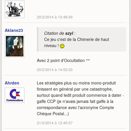
20/2/2014 à 13:48:29
Aklane23
Citation de
szyl
:
Ce jeu c'est de la Chimerie de haut
niveau !
Avec 2 point d'Occultation ^^
20/2/2014 à 14:52:03
Ahrden
Les stratégies plus ou moins mono-produit
finissent en général par une catastrophe,
surtout quand ledit produit commence à dater -
gaffe CCP (je n'avais jamais fait gaffe à la
correspondance avec l'acronyme Compte
Chèque Postal...)
21/2/2014 à 12:45:57