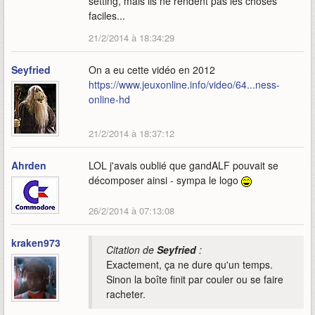
setting, mais ils ne rendent pas les choses
faciles...
21/2/2014 à 18:34:29
Seyfried
On a eu cette vidéo en 2012
https://www.jeuxonline.info/video/64...ness-
online-hd
21/2/2014 à 18:37:12
Ahrden
LOL j'avais oublié que gandALF pouvait se
décomposer ainsi - sympa le logo
26/2/2014 à 07:13:08
kraken973
Citation de
Seyfried
:
Exactement, ça ne dure qu'un temps.
Sinon la boîte finit par couler ou se faire
racheter.