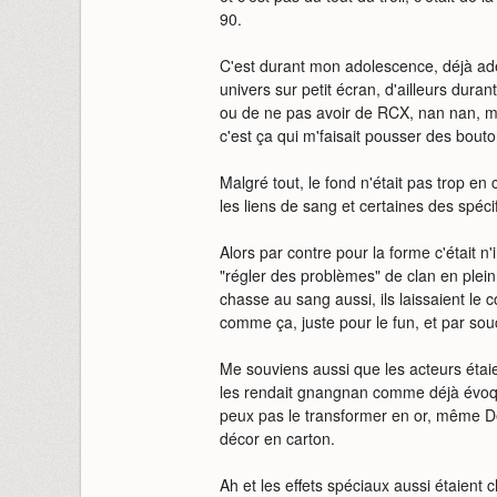
90.
C'est durant mon adolescence, déjà ade
univers sur petit écran, d'ailleurs duran
ou de ne pas avoir de RCX, nan nan, mon
c'est ça qui m'faisait pousser des bouton
Malgré tout, le fond n'était pas trop en c
les liens de sang et certaines des spéci
Alors par contre pour la forme c'était n'
"régler des problèmes" de clan en plein 
chasse au sang aussi, ils laissaient le c
comme ça, juste pour le fun, et par souc
Me souviens aussi que les acteurs étai
les rendait gnangnan comme déjà évoq
peux pas le transformer en or, même De
décor en carton.
Ah et les effets spéciaux aussi étaient