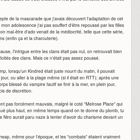
pte de la mascarade que j'avais découvert l'adaptation de cet
t mon adolescence j'ai pas souffert d'être repoussé par les filles
 mal-être d'ado venait de la médiocrité, telle que cette série,
s (enfin ça et la charcuterie).
ause, l'intrigue entre les clans était pas nul, on retrouvait bien
ficités des clans. Mais ce n'était pas assez poussé.
imp, lorsqu'un Kindred était juste nourri du matin, il pouvait
jour, ou aller à la plage même (si il était en RTT); après une
orps blessé du vampire fautif se finir à la mer, en plein jour,
is de discrétion.
ent pas forcément mauvais, malgré le coté "Melrose Place" qui
ué plus haut, en même temps quand on te donne du plomb, tu
 Niro aurait paru naze à tenter d'avoir du charisme devant un
 cheap, même pour l'époque, et les "combats" étaient vraiment