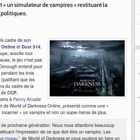
 « un simulateur de vampires » restituant la
 politiques.
 le cadre de son
 Online
et
Dust 514
.
pe, suscite tout
cause, le jeu n'est pas
cDonough entend pour
r pendant les trois
justifiant que les
ors du cadre de la
e de
CCP
.
moins à
Penny Arcade
ent de World of Darkness Online, présenté comme une «
à « incarner » un vampire et non un super-héros de plus.
 de prochaine génération. Nous nous attardons beaucoup
tituant l'impression de ce que doit être un vampire. Les
aut
niveau
de World of Darkness et nous voulons en faire un