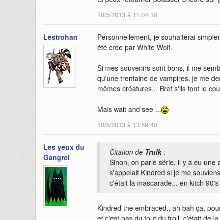
10/5/2013 à 11:04:10
Lestrohan
Personnellement, je souhaiterai simplem
été crée par White Wolf.
Si mes souvenirs sont bons, il me se
qu'une trentaine de vampires, je me d
mêmes créatures... Bref s'ils font le co
Mais wait and see ...
10/5/2013 à 13:59:40
Les yeux du
Citation de
Trulk
:
Gangrel
Sinon, on parle série, il y a eu une 
s'appelait Kindred si je me souviens 
c'était la mascarade... en kitch 90's 
Kindred the embraced,, ah bah ça, pour
et c'est pas du tout du troll, c'était de