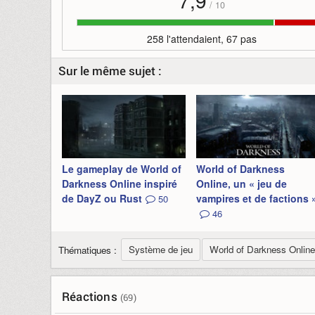
7,9
/
10
258 l'attendaient, 67 pas
Sur le même sujet :
Le gameplay de World of
World of Darkness
Darkness Online inspiré
Online, un « jeu de
de DayZ ou Rust
vampires et de factions 
50
46
Système de jeu
World of Darkness Online
Thématiques :
Réactions
(69)