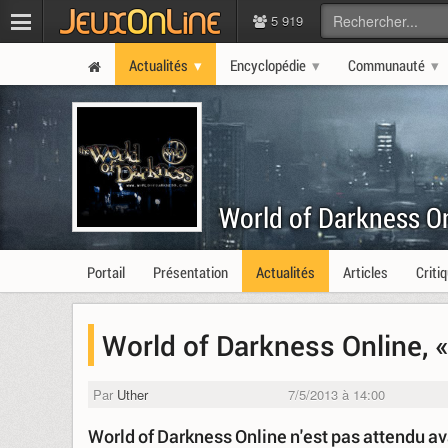
5 919
Actualités
Encyclopédie
Communauté
World of Darkness O
Portail
Présentation
Actualités
Articles
Criti
World of Darkness Online, 
Par
Uther
7/5/2013 à 14:00
World of Darkness Online n'est pas attendu 