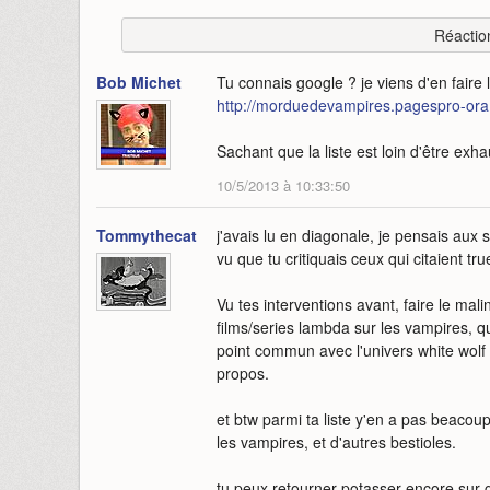
Réactio
Bob Michet
Tu connais google ? je viens d'en faire l
http://morduedevampires.pagespro-ora
Sachant que la liste est loin d'être exh
10/5/2013 à 10:33:50
Tommythecat
j'avais lu en diagonale, je pensais aux 
vu que tu critiquais ceux qui citaient tru
Vu tes interventions avant, faire le mal
films/series lambda sur les vampires, q
point commun avec l'univers white wolf q
propos.
et btw parmi ta liste y'en a pas beacoup
les vampires, et d'autres bestioles.
tu peux retourner potasser encore sur g