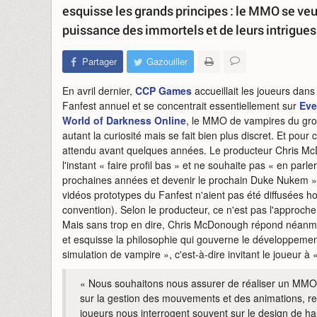
esquisse les grands principes : le MMO se veut
puissance des immortels et de leurs intrigues
Partager
Gazouiller
En avril dernier,
CCP Games
accueillait les joueurs dans
Fanfest annuel et se concentrait essentiellement sur
Eve
World of Darkness Online
, le MMO de vampires du grou
autant la curiosité mais se fait bien plus discret. Et pour 
attendu avant quelques années. Le producteur Chris M
l'instant « faire profil bas » et ne souhaite pas « en parle
prochaines années et devenir le prochain Duke Nukem » (
vidéos prototypes du Fanfest n'aient pas été diffusées h
convention). Selon le producteur, ce n'est pas l'approch
Mais sans trop en dire, Chris McDonough répond néan
et esquisse la philosophie qui gouverne le développem
simulation de vampire », c'est-à-dire invitant le joueur 
« Nous souhaitons nous assurer de réaliser un MMO
sur la gestion des mouvements et des animations, res
joueurs nous interrogent souvent sur le design de h