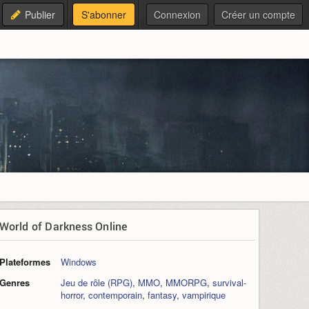
Publier
S'abonner
Connexion
Créer un compte
World of Darkness Online
Plateformes
Windows
Genres
Jeu de rôle (RPG)
,
MMO
,
MMORPG
,
survival-
horror
,
contemporain
,
fantasy
,
vampirique