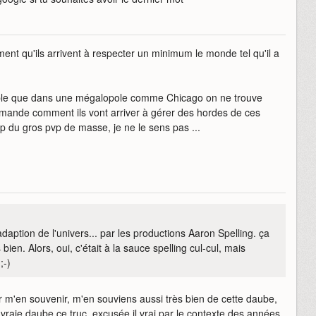
ent qu'ils arrivent à respecter un minimum le monde tel qu'il a
mble que dans une mégalopole comme Chicago on ne trouve
emande comment ils vont arriver à gérer des hordes de ces
up du gros pvp de masse, je ne le sens pas ...
adaption de l'univers... par les productions Aaron Spelling. ça
bien. Alors, oui, c'était à la sauce spelling cul-cul, mais
;-)
 m'en souvenir, m'en souviens aussi très bien de cette daube,
 la vraie daube ce truc, excusée il vrai par le contexte des années