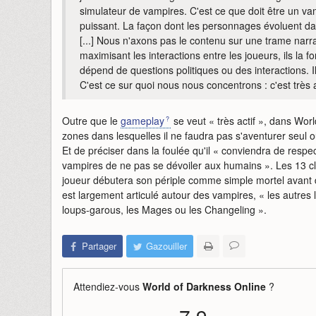
simulateur de vampires. C'est ce que doit être un v
puissant. La façon dont les personnages évoluent dans
[...] Nous n'axons pas le contenu sur une trame narrat
maximisant les interactions entre les joueurs, ils la fo
dépend de questions politiques ou des interactions. Il
C'est ce sur quoi nous nous concentrons : c'est très
Outre que le
gameplay
se veut « très actif », dans Wo
zones dans lesquelles il ne faudra pas s'aventurer seul 
Et de préciser dans la foulée qu'il « conviendra de res
vampires de ne pas se dévoiler aux humains ». Les 13 cl
joueur débutera son périple comme simple mortel avant 
est largement articulé autour des vampires, « les autres
loups-garous, les Mages ou les Changeling ».
Partager
Gazouiller
Attendiez-vous
World of Darkness Online
?