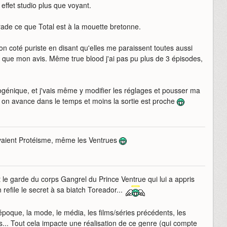
n effet studio plus que voyant.
rade ce que Total est à la mouette bretonne.
n coté puriste en disant qu'elles me paraissent toutes aussi
t que mon avis. Même true blood j'ai pas pu plus de 3 épisodes,
ogénique, et j'vais même y modifier les réglages et pousser ma
s on avance dans le temps et moins la sortie est proche
 avaient Protéisme, même les Ventrues
le garde du corps Gangrel du Prince Ventrue qui lui a appris
 refile le secret à sa biatch Toreador...
'époque, la mode, le média, les films/séries précédents, les
... Tout cela impacte une réalisation de ce genre (qui compte