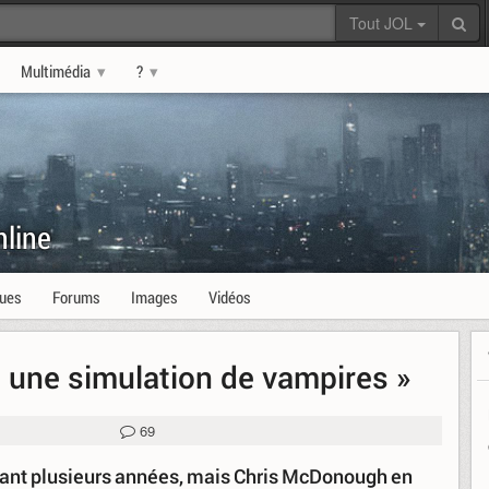
Tout JOL
Multimédia
?
nline
ques
Forums
Images
Vidéos
« une simulation de vampires »
69
avant plusieurs années, mais Chris McDonough en