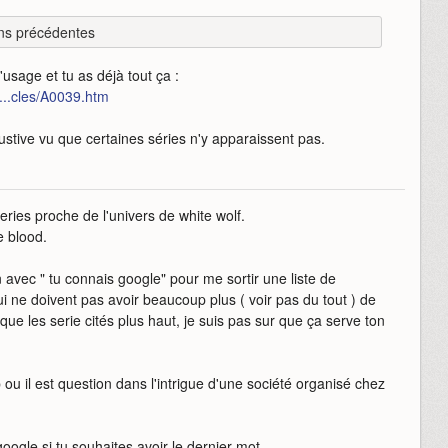
ns précédentes
'usage et tu as déjà tout ça :
...cles/A0039.htm
austive vu que certaines séries n'y apparaissent pas.
series proche de l'univers de white wolf.
e blood.
in avec " tu connais google" pour me sortir une liste de
ui ne doivent pas avoir beaucoup plus ( voir pas du tout ) de
ue les serie cités plus haut, je suis pas sur que ça serve ton
 ou il est question dans l'intrigue d'une société organisé chez
oogle si tu souhaites avoir le dernier mot