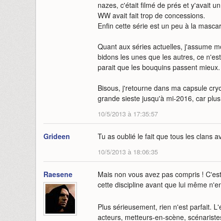
nazes, c'était filmé de prés et y'avait u
WW avait fait trop de concessions.
Enfin cette série est un peu à la masca
Quant aux séries actuelles, j'assume mo
bidons les unes que les autres, ce n'es
parait que les bouquins passent mieux.
Bisous, j'retourne dans ma capsule cry
grande sieste jusqu'à mi-2016, car plu
10/5/2013 à 17:35:57
Grideen
Tu as oublié le fait que tous les clans
10/5/2013 à 18:06:35
Raesene
Mais non vous avez pas compris ! C'est 
cette discipline avant que lui même n'en
Plus sérieusement, rien n'est parfait. L
acteurs, metteurs-en-scène, scénaristes