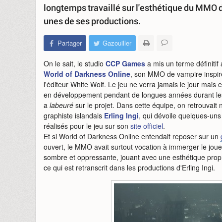
longtemps travaillé sur l'esthétique du MMO de
unes de ses productions.
Partager
Gazouiller
On le sait, le studio
CCP Games
a mis un terme définiti
World of Darkness Online
, son MMO de vampire inspir
l'éditeur White Wolf. Le jeu ne verra jamais le jour mais
en développement pendant de longues années durant le
a
labeuré
sur le projet. Dans cette équipe, on retrouvait
graphiste islandais
Erling Ingi
, qui dévoile quelques-un
réalisés pour le jeu sur son
site officiel
.
Et si World of Darkness Online entendait reposer sur un
ouvert, le MMO avait surtout vocation à immerger le jo
sombre et oppressante, jouant avec une esthétique propre
ce qui est retranscrit dans les productions d'Erling Ingi.