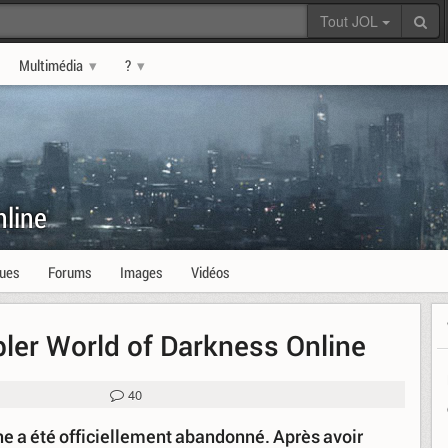
Tout JOL
Multimédia
?
nline
ques
Forums
Images
Vidéos
bler World of Darkness Online
40
e a été officiellement abandonné. Après avoir