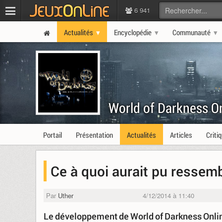
6 941
Actualités
Encyclopédie
Communauté
World of Darkness O
Portail
Présentation
Actualités
Articles
Criti
Ce à quoi aurait pu ressem
Par
Uther
4/12/2014 à 11:40
Le développement de World of Darkness Onlin