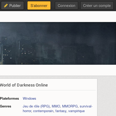
Publier
S'abonner
Connexion
Créer un compte
World of Darkness Online
Plateformes
Windows
Genres
Jeu de rôle (RPG)
,
MMO
,
MMORPG
,
survival-
horror
,
contemporain
,
fantasy
,
vampirique