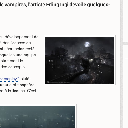
 vampires, l'artiste Erling Ingi dévoile quelques-
f au développement de
é des licences de
 est néanmoins resté
squelles une équipe
 notamment le
s des concepts
gameplay
plutôt
ueur une atmosphère
 à la licence. C'est