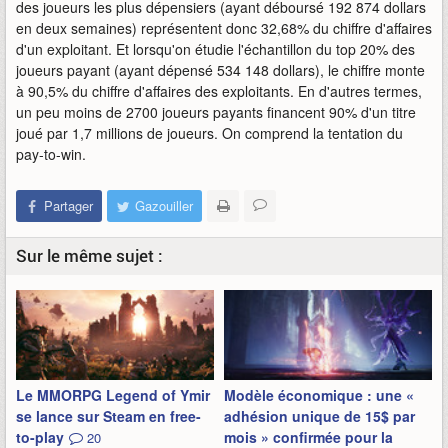
des joueurs les plus dépensiers (ayant déboursé 192 874 dollars
en deux semaines) représentent donc 32,68% du chiffre d'affaires
d'un exploitant. Et lorsqu'on étudie l'échantillon du top 20% des
joueurs payant (ayant dépensé 534 148 dollars), le chiffre monte
à 90,5% du chiffre d'affaires des exploitants. En d'autres termes,
un peu moins de 2700 joueurs payants financent 90% d'un titre
joué par 1,7 millions de joueurs. On comprend la tentation du
pay-to-win.
Partager
Gazouiller
Sur le même sujet :
Le MMORPG Legend of Ymir
Modèle économique : une «
se lance sur Steam en free-
adhésion unique de 15$ par
to-play
mois » confirmée pour la
20