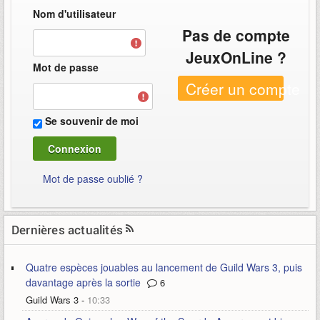
Nom d'utilisateur
Pas de compte
JeuxOnLine ?
Mot de passe
Créer un compte
Se souvenir de moi
Mot de passe oublié ?
Dernières actualités
Quatre espèces jouables au lancement de Guild Wars 3, puis
davantage après la sortie
6
Guild Wars 3
-
10:33