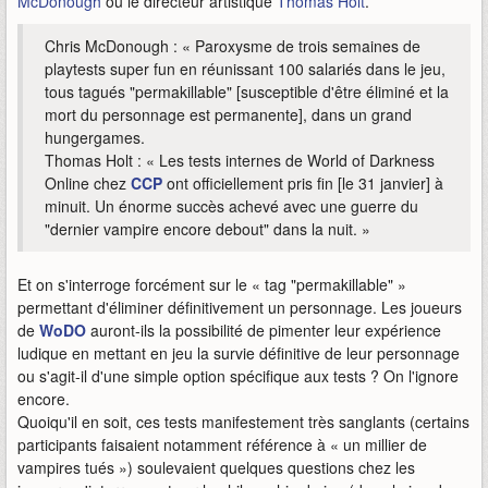
McDonough
ou le directeur artistique
Thomas Holt
.
Chris McDonough : « Paroxysme de trois semaines de
playtests super fun en réunissant 100 salariés dans le jeu,
tous tagués "permakillable" [susceptible d'être éliminé et la
mort du personnage est permanente], dans un grand
hungergames.
Thomas Holt : « Les tests internes de World of Darkness
Online chez
CCP
ont officiellement pris fin [le 31 janvier] à
minuit. Un énorme succès achevé avec une guerre du
"dernier vampire encore debout" dans la nuit. »
Et on s'interroge forcément sur le « tag "permakillable" »
permettant d'éliminer définitivement un personnage. Les joueurs
de
WoDO
auront-ils la possibilité de pimenter leur expérience
ludique en mettant en jeu la survie définitive de leur personnage
ou s'agit-il d'une simple option spécifique aux tests ? On l'ignore
encore.
Quoiqu'il en soit, ces tests manifestement très sanglants (certains
participants faisaient notamment référence à « un millier de
vampires tués ») soulevaient quelques questions chez les