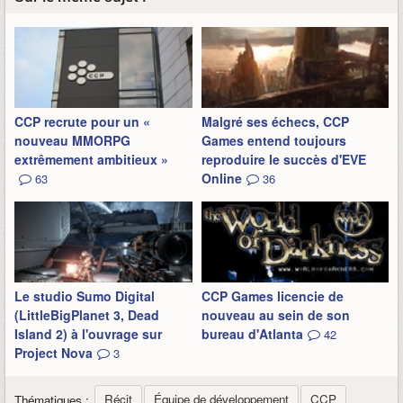
CCP recrute pour un «
Malgré ses échecs, CCP
nouveau MMORPG
Games entend toujours
extrêmement ambitieux »
reproduire le succès d'EVE
Online
63
36
Le studio Sumo Digital
CCP Games licencie de
(LittleBigPlanet 3, Dead
nouveau au sein de son
Island 2) à l'ouvrage sur
bureau d'Atlanta
42
Project Nova
3
Récit
Équipe de développement
CCP
Thématiques :