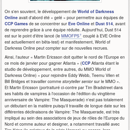
On s'en souvient, le développement de
World of Darkness
Online
avait d'abord été « gelé » pour permettre aux équipes de
CCP Games
de se concentrer sur
Eve Online
et
Dust 514
, avant
de reprendre grâce à une équipe réduite. Aujourd'hui, Dust 514
est sur le point d'être lancé (le
MMOFPS
couplé à EVE Online
est actuellement en bêta-test) et manifestement, World of
Darkness Online peut compter sur de nouvelles recrues.
Ainsi, l'auteur « Martin Ericsson doit quitter le nord de l'Europe en
ce mois de janvier pour gagner Atlanta » (
CCP
Atlanta étant le
studio de développement, entre autres, du MMO World of
Darkness Online) « pour rejoindre Eddy Webb, Teemu Vilen et
Bill Bridges et travailler comme
storyteller senior
sur le MMO ».
Et Martin Ericsson (portraituré ci-contre par Tim Bradstreet dans
ses habits de vampires à l'occasion de l'édition du vingtième
anniversaire de Vampire: The Masquerade) n'est pas totalement
un débutant en la matière puisqu'il travaille de longue date sur les
différentes déclinaisons de Vampire: The Masquerade, est très
impliqué au sein des associations de jeux de rôles de l'Europe du
Nord et comme auteur et designer, a notamment travaillé avec