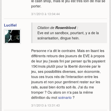
le cash shop, mais le jeu est très loin de mal se
porter.
3/1/2013 à 13:04:44
Lucifiel
Citation de
Rosenblood
:
Eve est un sandbox, pourtant, y a de la
scénarisation, dingue hein.
Personne n'a dit le contraire. Mais en lisant les
différents retours des joueurs de EVE à propos
de leur jeu j'avais fini par penser qu'ils payaient
15€/mois plutôt pour la liberté donnée par le
jeu, ses possibilités diverses, son économie,
tous ces trucs nés de l'interaction entre les
joueurs et non pour gentiment rester sur les
rails, aussi bien écrits soit-ils. J'ai du me
tromper ? Ou alors on n'a pas la même
définition du mot
scénario
?
3/1/2013 à 13:31:43