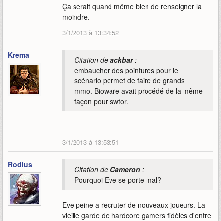
Ça serait quand même bien de renseigner la
moindre.
3/1/2013 à 13:34:52
Krema
Citation de
ackbar
:
embaucher des pointures pour le
scénario permet de faire de grands
mmo. Bioware avait procédé de la même
façon pour swtor.
3/1/2013 à 13:53:51
Rodius
Citation de
Cameron
:
Pourquoi Eve se porte mal?
Eve peine a recruter de nouveaux joueurs. La
vieille garde de hardcore gamers fidèles d'entre