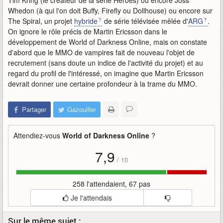
Tim Kring (le créateur de la série Heroes) ou encore Joss
Whedon (à qui l'on doit Buffy, Firefly ou Dollhouse) ou encore sur
The Spiral, un projet
hybride
de série télévisée mêlée d'
ARG
.
On ignore le rôle précis de Martin Ericsson dans le
développement de World of Darkness Online, mais on constate
d'abord que le MMO de vampires fait de nouveau l'objet de
recrutement (sans doute un indice de l'activité du projet) et au
regard du profil de l'intéressé, on imagine que Martin Ericsson
devrait donner une certaine profondeur à la trame du MMO.
Partager
Gazouiller
Attendiez-vous
World of Darkness Online
?
7,9
/
10
258 l'attendaient, 67 pas
Je l'attendais
Sur le même sujet :