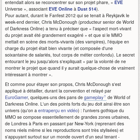
entendait alors se reconcentrer sur son projet phare, «
EVE
Universe », associant
EVE Online
à
Dust 514
).
Pour autant, durant le Fanfest 2012 qui se tenait à Reykjavik le
week-end dernier, Chris McDonough (producteur senior de World
of Darkness Online) a tenu à préciser que « l'aspect mort-vivant
du projet avait été grandement exagéré » et que si le MMO
mettait en scène des morts-vivants (des vampires), l'équipe en
charge du projet était bien vivante (et composée d'une
soixantaine de salariés, tout corps de métier confondu). Le secret
entourant le jeu jusqu'alors s'expliquait « par la volonté de ne
montrer le projet que quand il y aurait quelque-chose de vraiment
intéressant à montrer ».
Et comme pour étayer son propos, Chris McDonough s'est
appliqué à détailler, durant la convention et relayé par
EuroGamer
, quelques-uns des pans de
gameplay
de World of
Darkness Online. L'un des points forts du jeu doit ainsi être son
univers (qu'on a
entraperçu en vidéo
) : l'univers gothique du
MMO se compose essentiellement de grandes zones urbaines,
de Londres à Paris en passant par New-York (reprenant des
noms réels même si les reproductions sont très stylisées) et
s'appuyant surtout sur un monde ouvert d'un seul tenant -