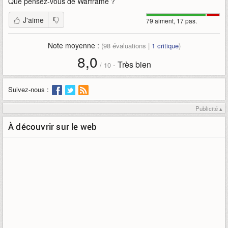
Que pensez-vous de
Warframe
?
J'aime
79 aiment, 17 pas.
Note moyenne :
(
98
évaluations |
1
critique
)
8,0
Très bien
-
/
10
Suivez-nous :
Publicité ▴
À découvrir sur le web