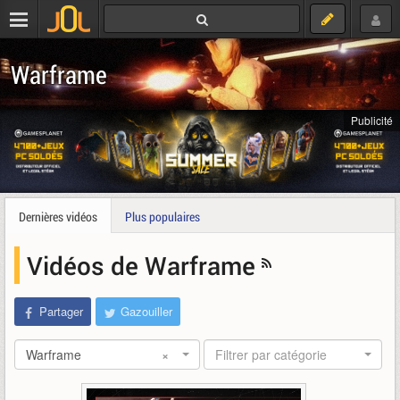
Warframe
Publicité
Dernières vidéos
Plus populaires
Vidéos de Warframe
Partager
Gazouiller
Warframe
×
Filtrer par catégorie