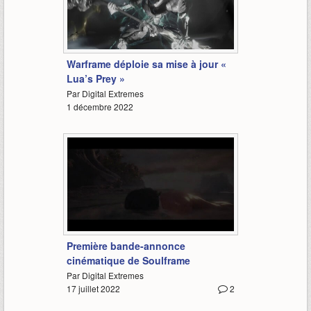
1:38
Warframe déploie sa mise à jour «
Lua’s Prey »
Par Digital Extremes
1 décembre 2022
5:52
Première bande-annonce
cinématique de Soulframe
Par Digital Extremes
17 juillet 2022
2