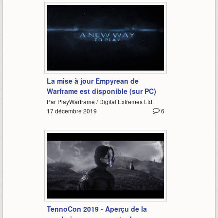
1:17
La mise à jour Empyrean de
Warframe est disponible (sur PC)
Par PlayWarframe / Digital Extremes Ltd.
17 décembre 2019
6
4:06
TennoCon 2019 - Aperçu de la