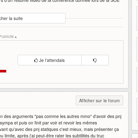
cher la suite
-développement
pnj
sony-online
dynamique
Publicité ▴
Je l'attendais
Afficher sur le forum
si un des arguments "pas comme les autres mmo" d'avoir des pnj
ympa et puis on finit par voir et revoir les mêmes
ivant qu'avec des pnj statiques c'est mieux, mais présenter ça
imite, après j'ai peut-être rater les subtilités du truc