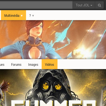
Tout JOL
Multimédia
?
ques
Forums
Images
Vidéos