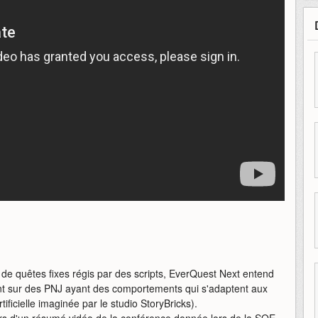
e quêtes fixes régis par des scripts, EverQuest Next entend
nt sur des PNJ ayant des comportements qui s'adaptent aux
ificielle imaginée par le studio StoryBricks).
ers d'un résumé vidéo de la conférence donnée lors de la SOE