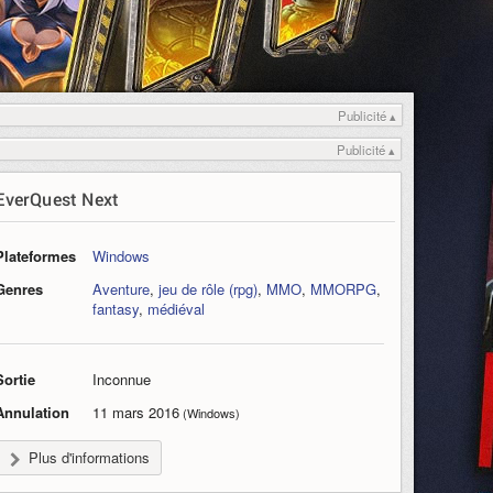
Publicité ▴
Publicité ▴
EverQuest Next
Plateformes
Windows
Genres
Aventure
,
jeu de rôle (rpg)
,
MMO
,
MMORPG
,
fantasy
,
médiéval
Sortie
Inconnue
Annulation
11 mars 2016
(Windows)
Plus d'informations