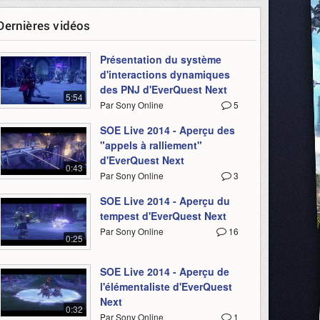
Dernières vidéos
Présentation du système
d'interactions dynamiques
des PNJ d'EverQuest Next
5:54
Par Sony Online
5
SOE Live 2014 - Aperçu des
"appels à ralliement"
d'EverQuest Next
0:43
Par Sony Online
3
SOE Live 2014 - Aperçu du
tempest d'EverQuest Next
Par Sony Online
16
0:25
SOE Live 2014 - Aperçu de
l'élémentaliste d'EverQuest
Next
0:32
Par Sony Online
1