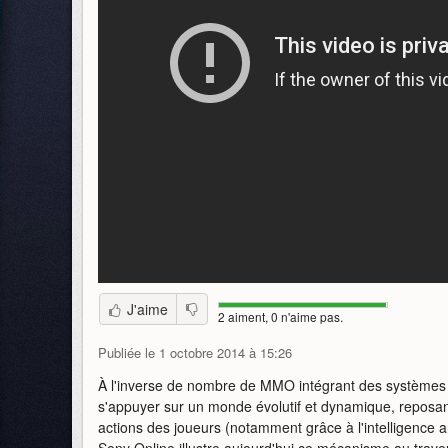
J'aime
2 aiment, 0 n'aime pas.
Publiée le 1 octobre 2014 à 15:26
À l'inverse de nombre de MMO intégrant des systèmes d
s'appuyer sur un monde évolutif et dynamique, reposa
actions des joueurs (notamment grâce à l'intelligence art
Sony Online illustre aujourd'hui ce mécanisme au trav