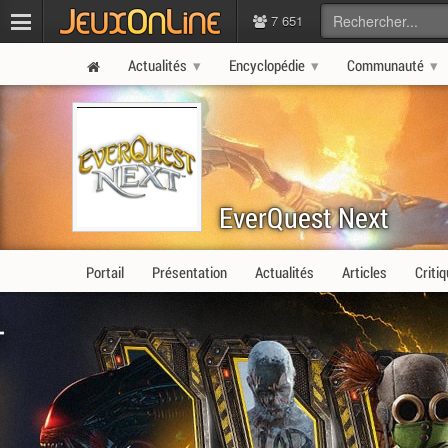
7 651
Actualités
Encyclopédie
Communauté
EverQuest Next
Portail
Présentation
Actualités
Articles
Criti