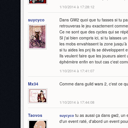
1/10/2014 à 17:28:12
suycyco
Dans GW2 quoi que tu fasses si tu par
retrouveras le jeu exactement comme t
Ce ne sont que des cycles qui se répè
SI j'ai bien compris ici, si tu laisses 
les mobs envahissent la zone jusqu’à po
si tu aides les pnj ils se développent
Ils veulent faire que les joueurs aient
éphémère enfin en tout cas c'est comm
1/10/2014 à 17:41:07
Mx34
Comme dans guild wars 2, c'est ce qui 
1/10/2014 à 17:44:08
Taovos
tu as aussi ça dans gw2, un ev
suycyco
d'un event raté, d'abord un event pour