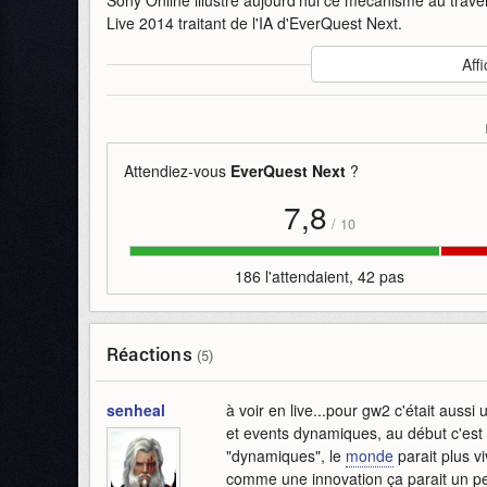
Live 2014 traitant de l'IA d'EverQuest Next.
Auteur
:
Sony Online
Affi
Mise en ligne par
:
Uther
Mots-clefs
:
everquest-next
interactions
journal-de
Attendiez-vous
EverQuest Next
?
7,8
/
10
186 l'attendaient, 42 pas
Réactions
(5)
senheal
à voir en live...pour gw2 c'était aus
et events dynamiques, au début c'est s
"dynamiques", le
monde
parait plus v
comme une innovation ça parait un peu l