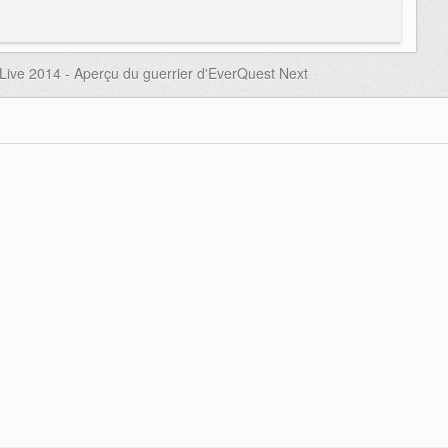
ive 2014 - Aperçu du guerrier d'EverQuest Next