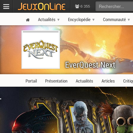
6 355
Actualités
Encyclopédie
Communauté
EverQuest Next
Portail
Présentation
Actualités
Articles
Criti