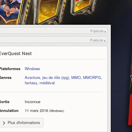
Publicité ▴
Publicité ▴
EverQuest Next
Plateformes
Windows
Genres
Aventure
,
jeu de rôle (rpg)
,
MMO
,
MMORPG
,
fantasy
,
médiéval
Sortie
Inconnue
Annulation
11 mars 2016
(Windows)
Plus d'informations