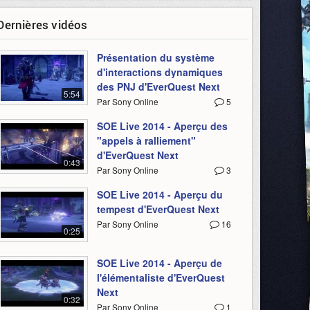
Dernières vidéos
Présentation du système
d'interactions dynamiques
des PNJ d'EverQuest Next
5:54
Par Sony Online
5
SOE Live 2014 - Aperçu des
"appels à ralliement"
d'EverQuest Next
0:43
Par Sony Online
3
SOE Live 2014 - Aperçu du
tempest d'EverQuest Next
Par Sony Online
16
0:25
SOE Live 2014 - Aperçu de
l'élémentaliste d'EverQuest
Next
0:32
Par Sony Online
1