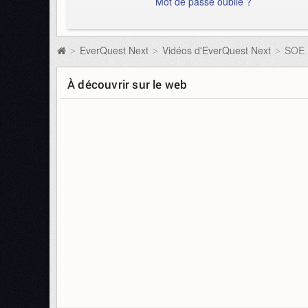
Mot de passe oublié ?
EverQuest Next
Vidéos d'EverQuest Next
SOE L
>
>
>
À découvrir sur le web