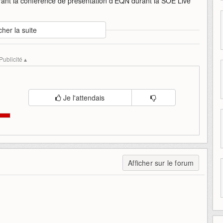
urant la conférence de présentation d'EQN durant la SOE Live
cher la suite
guerrier
soe-live
soe-live-2014
sony-online
Publicité ▴
Je l'attendais
Afficher sur le forum