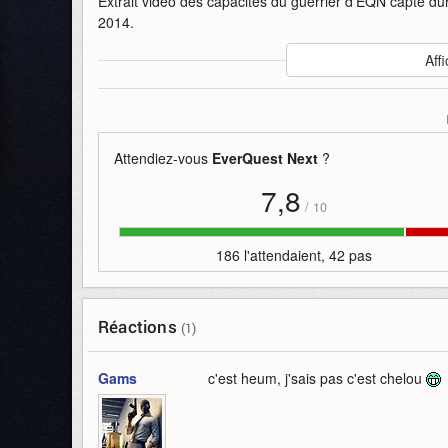
Extrait vidéo des capacités du guerrier d'EQN capté d
2014.
Auteur
:
Sony Online
Affi
Mise en ligne par
:
Uther
Mots-clefs
:
classe
eqn
everquest-next
gameplay
Attendiez-vous
EverQuest Next
?
7,8
/
10
186 l'attendaient, 42 pas
Réactions
(1)
Gams
c'est heum, j'sais pas c'est chelou