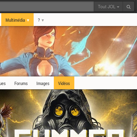
Tout JOL
Multimédia
?
ques
Forums
Images
Vidéos