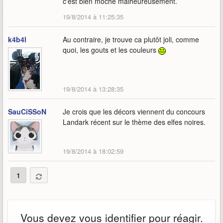
c'est bien moche malheureusement.
19/8/2014 à 11:25:35
k4b4l
Au contraire, je trouve ca plutôt joli, comme
quoi, les gouts et les couleurs
19/8/2014 à 13:28:35
SauCiSSoN
Je crois que les décors viennent du concours
Landark récent sur le thème des elfes noires.
19/8/2014 à 18:02:59
1
Vous devez vous identifier pour réagir.