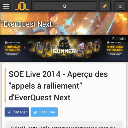
EverQuest Next
Publicité
SOE Live 2014 - Aperçu des
"appels à ralliement"
d'EverQuest Next
Partager
Gazouiller