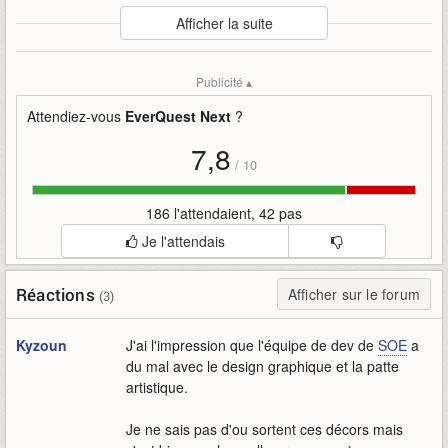
Auteur
:
Sony Online
Afficher la suite
Mise en ligne par
:
Uther
Mots-clefs
:
appels-à-ralliement
eqn
everquest-next
Publicité ▴
gameplay
soe-live
soe-live-2014
sony-online
Attendiez-vous
EverQuest Next
?
7,8
/
10
186 l'attendaient, 42 pas
Je l'attendais
Réactions
Afficher sur le forum
(3)
Kyzoun
J'ai l'impression que l'équipe de dev de
SOE
a
du mal avec le design graphique et la patte
artistique.
Je ne sais pas d'ou sortent ces décors mais