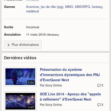
Genres
Aventure
,
jeu de rôle (rpg)
,
MMO
,
MMORPG
,
fantasy
,
médiéval
Sortie
Inconnue
Annulation
11 mars 2016
(Windows)
Plus d'informations
Dernières vidéos
Présentation du système
d'interactions dynamiques des PNJ
d'EverQuest Next
5:54
Par Sony Online
5
SOE Live 2014 - Aperçu des "appels
à ralliement" d'EverQuest Next
Par Sony Online
3
0:43