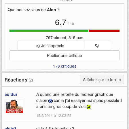
ncsoft-korea
pangaea
teaser
Que pensez-vous de
Aion
?
6,7
/
10
797 aiment, 315 pas
Je l'apprécie
Publier une critique
176 critiques
Réactions
Afficher sur le forum
(2)
auldur
A quand une refonte du moteur graphique
d'aion
car la j'ai essayer mais pas possible il
a pris un gros coup de vioc
15/5/2014 à 12:03:55
alois3
et la 4.6,elle est ou ?