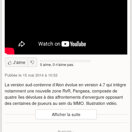
J'aime
0 aime, 0 n'aime pas.
Publiée le 15 mai 2014 à 10:53
La version sud-coréenne d'Aion évolue en version 4.7 qui intègre
notamment une nouvelle zone RvR, Pangaea, composée de
quatre îles dévolues à des affrontements d'envergure opposant
des centaines de joueurs au sein du MMO. Illustration vidéo.
Auteur
:
NCsoft Korea
Afficher la suite
Mise en ligne par
:
Uther
Mots-clefs
:
aion
aion-4.7
bande-annonce
invasion
Publicité ▴