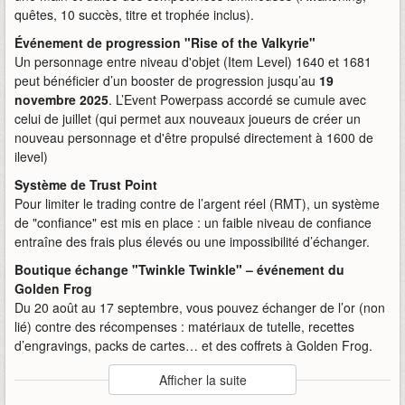
quêtes, 10 succès, titre et trophée inclus).
Événement de progression "Rise of the Valkyrie"
Un personnage entre niveau d'objet (Item Level) 1640 et 1681
peut bénéficier d’un booster de progression jusqu’au
19
novembre 2025
. L’Event Powerpass accordé se cumule avec
celui de juillet (qui permet aux nouveaux joueurs de créer un
nouveau personnage et d'être propulsé directement à 1600 de
ilevel)
Système de Trust Point
Pour limiter le trading contre de l’argent réel (RMT), un système
de "confiance" est mis en place : un faible niveau de confiance
entraîne des frais plus élevés ou une impossibilité d’échanger.
Boutique échange "Twinkle Twinkle" – événement du
Golden Frog
Du 20 août au 17 septembre, vous pouvez échanger de l’or (non
lié) contre des récompenses : matériaux de tutelle, recettes
d’engravings, packs de cartes… et des coffrets à Golden Frog.
Auteur
:
Amazon Games
Afficher la suite
Mise en ligne par
:
Andy