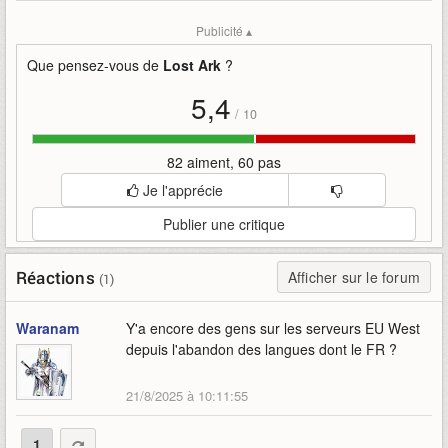
Mots-clefs
:
amazon-games
ark
bande-annonce
catch-up
Publicité ▴
classe
gratuit
lost
lost-ark
nouvelle
powerpass
présente
valkyrie
Que pensez-vous de
Lost Ark
?
5,4
/
10
82 aiment, 60 pas
Je l'apprécie
Publier une critique
Réactions
Afficher sur le forum
(1)
Waranam
Y'a encore des gens sur les serveurs EU West
depuis l'abandon des langues dont le FR ?
21/8/2025 à 10:11:55
1