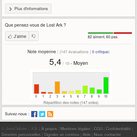
Plus d'informations
Que pensez-vous de
Lost Ark
?
J'aime
82 aiment, 60 pas.
Note moyenne :
(
147
évaluations |
0
critique
)
5,4
Moyen
-
/
10
Répartition des notes (
147
votes)
Suivez-nous :
© JeuxOnLine / JOL |
À propos
|
Mentions légales
|
CGU
|
Confidentialité
|
Données personnelles
|
Signaler un contenu
|
Aide
|
Nous contacter