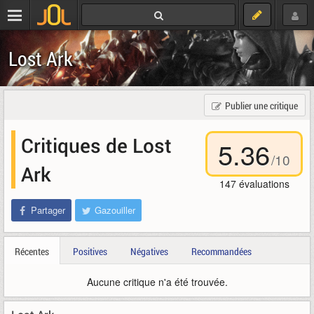
Lost Ark
Publier une critique
Critiques de Lost
5.36
/
10
Ark
147
évaluations
Partager
Gazouiller
Récentes
Positives
Négatives
Recommandées
Aucune critique n'a été trouvée.