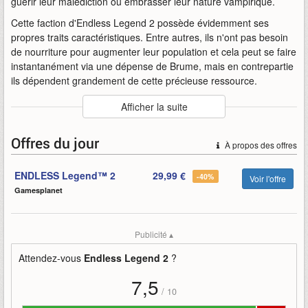
guérir leur malédiction ou embrasser leur nature vampirique.
Cette faction d'Endless Legend 2 possède évidemment ses
propres traits caractéristiques. Entre autres, ils n'ont pas besoin
de nourriture pour augmenter leur population et cela peut se faire
instantanément via une dépense de Brume, mais en contrepartie
ils dépendent grandement de cette précieuse ressource.
Auteur
:
Amplitude Studios
Afficher la suite
Mise en ligne par
:
Zekkangel
Mots-clefs
:
2
amplitude-studios
bande-annonce
derniers
Offres du jour
À propos des offres
endless
endless-legend-2
legend
seigneurs
ENDLESS Legend™ 2
29,99 €
-40%
Voir l'offre
Gamesplanet
Publicité ▴
Attendez-vous
Endless Legend 2
?
7,5
/
10