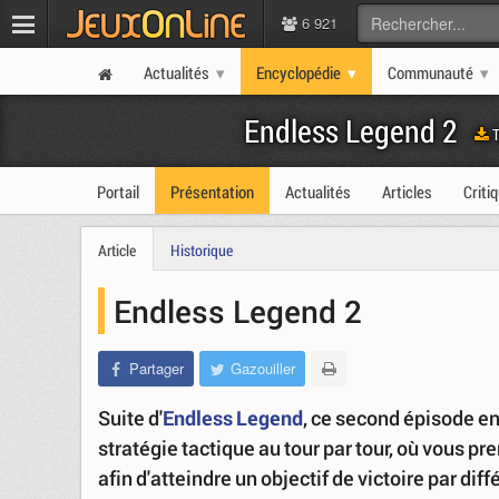
6 921
Actualités
Encyclopédie
Communauté
Endless Legend 2
T
Portail
Présentation
Actualités
Articles
Criti
Article
Historique
Endless Legend 2
Partager
Gazouiller
Suite d'
Endless Legend
, ce second épisode en 
stratégie tactique au tour par tour, où vous p
afin d'atteindre un objectif de victoire par di