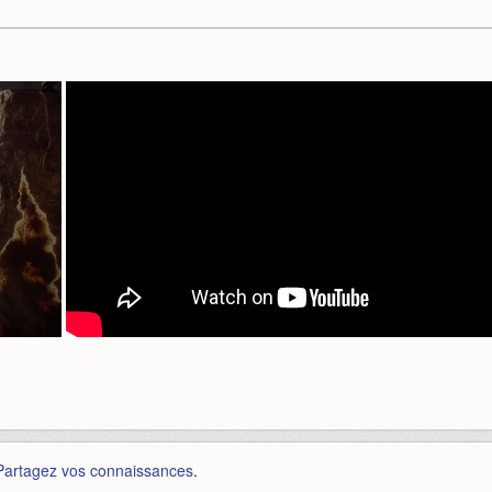
Partagez vos connaissances
.