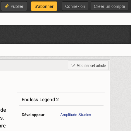
Publier
S'abonner
Connexion
Créer un compte
Modifier cet article
Endless Legend 2
 de
Développeur
Amplitude Studios
s,
pre