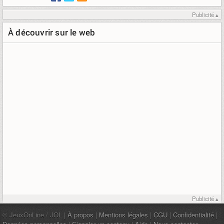
Publicité ▴
À découvrir sur le web
Publicité ▴
© JeuxOnLine / JOL |
À propos
|
Mentions légales
|
CGU
|
Confidentialité
|