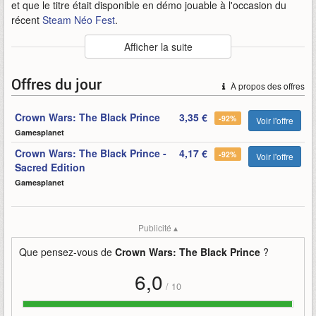
et que le titre était disponible en démo jouable à l'occasion du
récent
Steam Néo Fest
.
Auteur
:
Nacon
Afficher la suite
Mise en ligne par
:
Alandring
Mots-clefs
:
bande-annonce
crown
crown-wars
nacon
ouvre
Offres du jour
À propos des offres
précommandes
the-black-prince
wars
Crown Wars: The Black Prince
3,35 €
-92%
Voir l'offre
Gamesplanet
Crown Wars: The Black Prince -
4,17 €
-92%
Voir l'offre
Sacred Edition
Gamesplanet
Publicité ▴
Que pensez-vous de
Crown Wars: The Black Prince
?
6,0
/
10