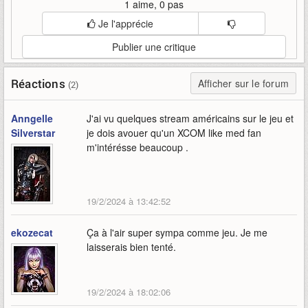
1 aime, 0 pas
Je l'apprécie
Publier une critique
Réactions
Afficher sur le forum
(2)
Anngelle
J'ai vu quelques stream américains sur le jeu et
Silverstar
je dois avouer qu'un XCOM like med fan
m'intérésse beaucoup .
19/2/2024 à 13:42:52
ekozecat
Ça à l'air super sympa comme jeu. Je me
laisserais bien tenté.
19/2/2024 à 18:02:06