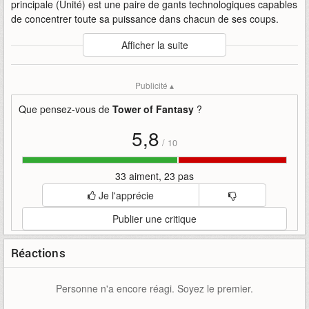
principale (Unité) est une paire de gants technologiques capables
de concentrer toute sa puissance dans chacun de ses coups.
Auteur
:
Hotta Studio / Level Infinite
Afficher la suite
Mise en ligne par
:
Uther
Mots-clefs
:
30
bande-annonce
hotta-studio
level-infinite
Publicité ▴
mmo
mobile
présentation
simulacre
tower-of-fantasy
unity
yu-lan
Que pensez-vous de
Tower of Fantasy
?
5,8
/
10
33 aiment, 23 pas
Je l'apprécie
Publier une critique
Réactions
Personne n'a encore réagi. Soyez le premier.