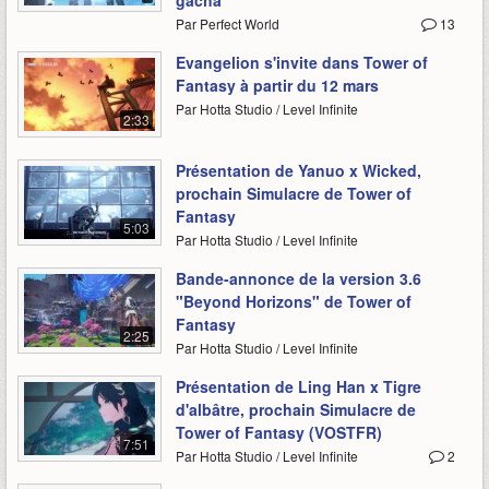
gacha
Par Perfect World
13
Evangelion s'invite dans Tower of
Fantasy à partir du 12 mars
Par Hotta Studio / Level Infinite
2:33
Présentation de Yanuo x Wicked,
prochain Simulacre de Tower of
Fantasy
5:03
Par Hotta Studio / Level Infinite
Bande-annonce de la version 3.6
"Beyond Horizons" de Tower of
Fantasy
2:25
Par Hotta Studio / Level Infinite
Présentation de Ling Han x Tigre
d'albâtre, prochain Simulacre de
Tower of Fantasy (VOSTFR)
7:51
Par Hotta Studio / Level Infinite
2