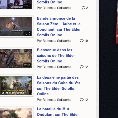
Scrolls Online
1:43
Par Bethesda Softworks
2
Bande annonce de la
Saison Zéro, l'Aube et le
Couchant, sur The Elder
1:10
Scrolls Online
Par Bethesda Softworks
10
Bienvenue dans les
saisons de The Elder
Scrolls Online
2:04
Par Bethesda Softworks
12
La deuxième partie des
Saisons du Culte du Ver
sur The Elder Scrolls
-
Online
Par Bethesda Softworks
12
La bataille du Mur
Ondulant sur The Elder