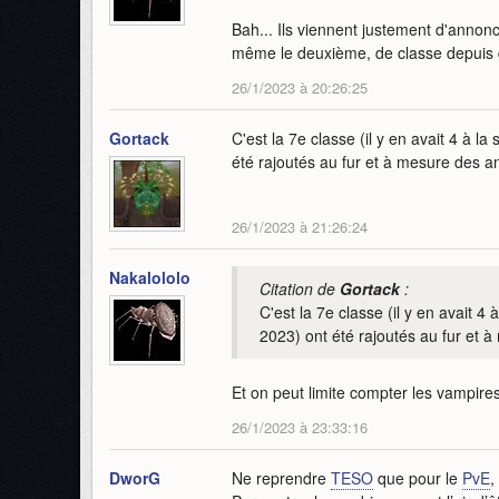
Bah... Ils viennent justement d'annonc
même le deuxième, de classe depuis q
26/1/2023 à 20:26:25
Gortack
C'est la 7e classe (il y en avait 4 à l
été rajoutés au fur et à mesure des a
26/1/2023 à 21:26:24
Nakalololo
Citation de
Gortack
:
C'est la 7e classe (il y en avait 4
2023) ont été rajoutés au fur et 
Et on peut limite compter les vampir
26/1/2023 à 23:33:16
DworG
Ne reprendre
TESO
que pour le
PvE
,