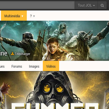
Tout JOL
Multimédia
?
ine
Télécharger
ques
Forums
Images
Vidéos