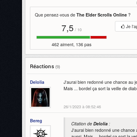
Que pensez-vous de
The Elder Scrolls Online
?
7,5
Je l'a
/
10
462 aiment, 136 pas
Réactions
(9)
Delolia
J'aurai bien redonné une chance au je
Mais ... bordel ça sort la veille de di
26/1/2023 à 08:52:46
Bereg
Citation de
Delolia
:
J'aurai bien redonné une chance a
aussi. Mais ... bordel ça sort la ve