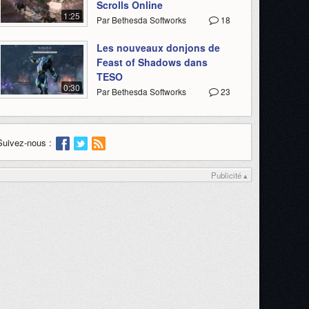
Scrolls Online
1:25
Par Bethesda Softworks
18
Les nouveaux donjons de
Feast of Shadows dans
TESO
0:30
Par Bethesda Softworks
23
Suivez-nous :
Publicité ▴