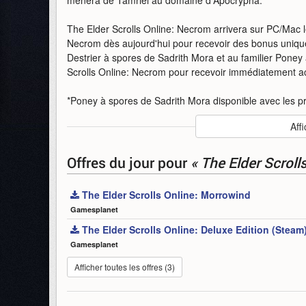
The Elder Scrolls Online: Necrom arrivera sur PC/Mac le
Necrom dès aujourd'hui pour recevoir des bonus uniq
Destrier à spores de Sadrith Mora et au familier Poney
Scrolls Online: Necrom pour recevoir immédiatement a
*Poney à spores de Sadrith Mora disponible avec les 
Auteur
:
Bethesda Softworks
Affi
Mise en ligne par
:
Nakalololo
Mots-clefs
:
bande-annonce
bethesda-softworks
el
Offres du jour
pour
« The Elder Scroll
trailer
The Elder Scrolls Online: Morrowind
Gamesplanet
The Elder Scrolls Online: Deluxe Edition (Steam
Gamesplanet
Afficher toutes les offres (3)