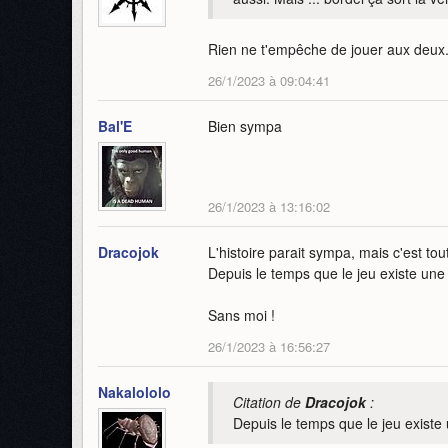
Rien ne t'empêche de jouer aux deux
26/1/2023 à 09:04:41
Bal'E
Bien sympa
26/1/2023 à 13:16:02
Dracojok
L'histoire parait sympa, mais c'est tout
Depuis le temps que le jeu existe une
Sans moi !
26/1/2023 à 16:56:27
Nakalololo
Citation de
Dracojok
:
Depuis le temps que le jeu existe