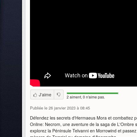
J'aime
2 aiment, 0 n'aime pas.
Publiée le 26 janvier 2023 à 08:45
Défendez les secrets d'Hermaeus Mora et combattez po
Online: Necrom, une aventure de la saga de L'Ombre sur
explorez la Péninsule Telvanni en Morrowind et passez
mènera de Tamriel au domaine d'Apocrypha.