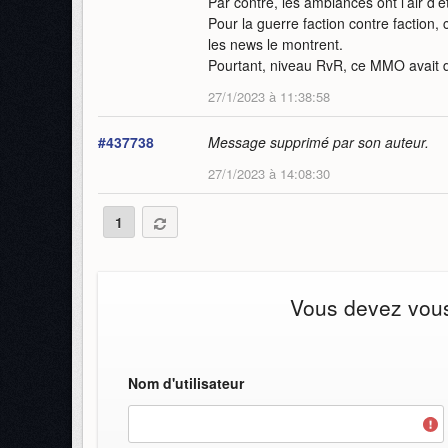
Par contre, les ambiances ont l’air d’ê
Pour la guerre faction contre faction, c
les news le montrent.
Pourtant, niveau RvR, ce MMO avait d
27/1/2023 à 11:38:58
#437738
Message supprimé par son auteur.
27/1/2023 à 14:08:30
1
Vous devez vous 
Nom d'utilisateur