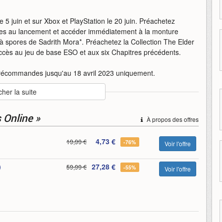
 5 juin et sur Xbox et PlayStation le 20 juin. Préachetez
ues au lancement et accéder immédiatement à la monture
 à spores de Sadrith Mora*. Préachetez la Collection The Elder
ccès au jeu de base ESO et aux six Chapitres précédents.
précommandes jusqu'au 18 avril 2023 uniquement.
cher la suite
der
morrowind
ombre
online
scrolls
the
the-elder-scrolls-online
s Online »
À propos des offres
4,73 €
19,99 €
-76%
Voir l'offre
)
27,28 €
59,99 €
-55%
Voir l'offre