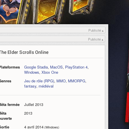
Publicité ▴
Publicité ▴
The Elder Scrolls Online
Plateformes
Google Stadia
,
MacOS
,
PlayStation 4
,
Windows
,
Xbox One
Genres
Jeu de rôle (RPG)
,
MMO
,
MMORPG
,
fantasy
,
médiéval
Bêta fermée
Juillet 2013
Bêta
2013
ouverte
Sortie
4 avril 2014
(Windows)