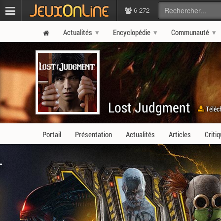
6 272
Actualités
Encyclopédie
Communauté
Lost Judgment
Téléc
Portail
Présentation
Actualités
Articles
Criti