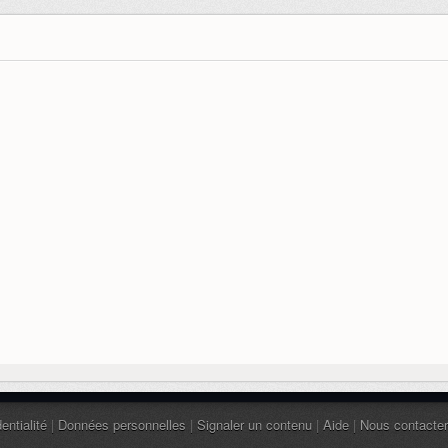
entialité
|
Données personnelles
|
Signaler un contenu
|
Aide
|
Nous contacter