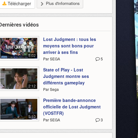
Télécharger
Plus d'informations
Dernières vidéos
Lost Judgment : tous les
moyens sont bons pour
arriver à ses fins
5:02
Par SEGA
5
State of Play - Lost
Judgment montre ses
différents gameplay
2:12
Par Sega
Première bande-annonce
officielle de Lost Judgment
(VOSTFR)
5:10
Par SEGA
3