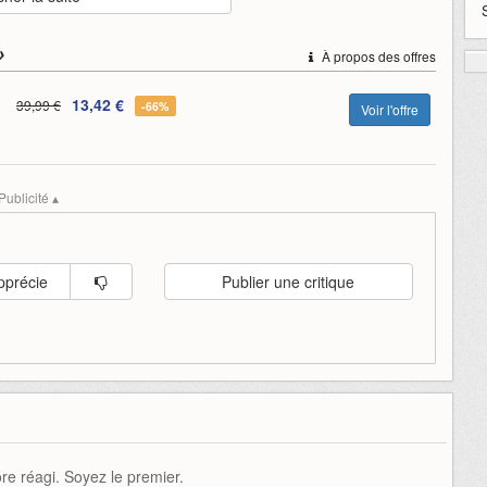
udgment
lost
lost-judgment
montre
of
play
sega
state
»
À propos des offres
13,42 €
39,99 €
-66%
Voir l'offre
Publicité ▴
pprécie
Publier une critique
e réagi. Soyez le premier.