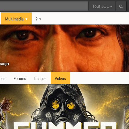
Tout JOL
Multimédia
?
harger
ques
Forums
Images
Vidéos