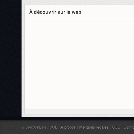
À découvrir sur le web
© JeuxOnLine / JOL |
À propos
|
Mentions légales
|
CGU
|
Confid