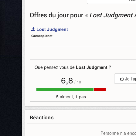
Mise en ligne par
:
Alandring
Mots-clefs
:
bande-annonce
différents
gameplay
j
Offres du jour
pour
« Lost Judgment 
Lost Judgment
Gamesplanet
Que pensez-vous de
Lost Judgment
?
6,8
Je l'a
/
10
5 aiment, 1 pas
Réactions
Personne n'a encor