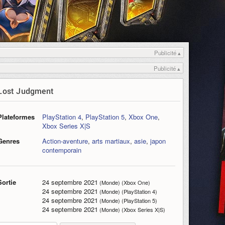
Publicité ▴
Publicité ▴
Lost Judgment
Plateformes
PlayStation 4
,
PlayStation 5
,
Xbox One
,
Xbox Series X|S
Genres
Action-aventure
,
arts martiaux
,
asie
,
japon
contemporain
Sortie
24 septembre 2021
(Monde) (Xbox One)
24 septembre 2021
(Monde) (PlayStation 4)
24 septembre 2021
(Monde) (PlayStation 5)
24 septembre 2021
(Monde) (Xbox Series X|S)