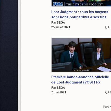
5:02
Lost Judgment : tous les moyens
sont bons pour arriver à ses fins
Par SEGA
25 juillet 2021
5:10
Première bande-annonce officielle
de Lost Judgment (VOSTFR)
Par SEGA
7 mai 2021
Pas d