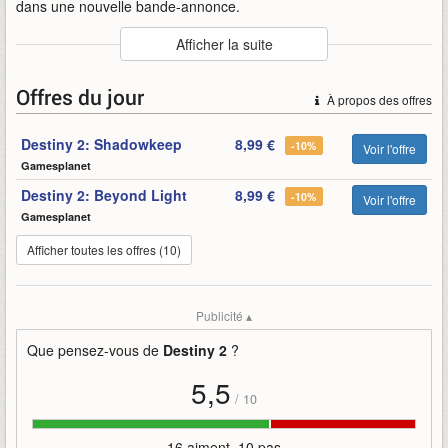
dans une nouvelle bande-annonce.
Auteur
:
Bungie
Afficher la suite
Mise en ligne par
:
HoneyBadger
Mots-clefs
:
2
bande-annonce
bungie
destiny
destiny-2
Offres du jour
À propos des offres
élus
gardiens
jeux
saison
Destiny 2: Shadowkeep
8,99 €
-10%
Voir l'offre
Gamesplanet
Destiny 2: Beyond Light
8,99 €
-10%
Voir l'offre
Gamesplanet
Afficher toutes les offres (10)
Publicité ▴
Que pensez-vous de
Destiny 2
?
5,5
/
10
16 aiment, 10 pas