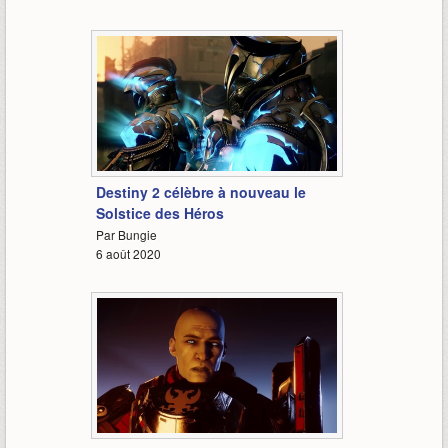
0:51
Destiny 2 célèbre à nouveau le
Solstice des Héros
Par Bungie
6 août 2020
1:56