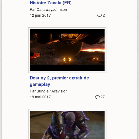
Histoire Zavala (FR)
Par CallawayJohnson
12 juin 2017
2
9:22
Destiny 2, premier extrait de
gameplay
Par Bungie / Activision
19 mai 2017
27