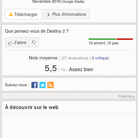
Novembre 2019
(Google Stadia)
Télécharger
Plus d'informations
Que pensez-vous de
Destiny 2
?
J'aime
16 aiment, 10 pas.
Note moyenne :
(
27
évaluations |
0
critique
)
5,5
Assez bien
-
/
10
Suivez-nous :
Publicité ▴
À découvrir sur le web