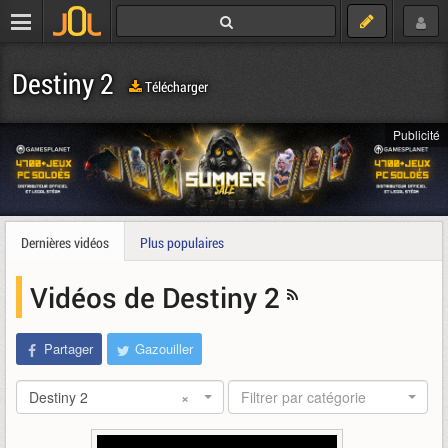
Destiny 2
Télécharger
Publicité
Dernières vidéos
Plus populaires
Vidéos de Destiny 2
Partager
Gazouiller
Destiny 2
×
Filtrer par catégorie