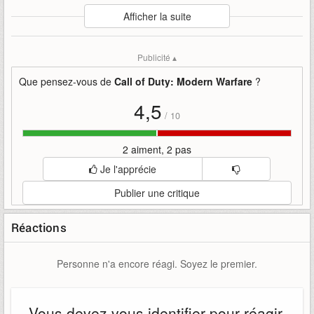
Auteur
:
Activision
Afficher la suite
Mise en ligne par
:
Mind
Mots-clefs
:
4
activision
bande-annonce
call
call-of-duty
Publicité ▴
disponible
duty
maintenant
modern
modern-warfare
of
saison
warfare
warzone
Que pensez-vous de
Call of Duty: Modern Warfare
?
4,5
/
10
2 aiment, 2 pas
Je l'apprécie
Publier une critique
Réactions
Personne n'a encore réagi. Soyez le premier.
Vous devez vous identifier pour réagir.