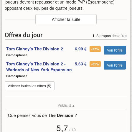
joueurs devront repousser et un mode PvP (Escarmouche)
opposant deux équipes de quatre joueurs.
Auteur
:
Ubisoft
Afficher la suite
Mise en ligne par
:
Uther
Mots-clefs
:
patch-1.8
bande-annonce
mise-à-jour
Offres du jour
À propos des offres
résistance
the-division
ubisoft
Tom Clancy's The Division 2
6,99 €
-77%
Voir l'offre
Gamesplanet
Tom Clancy's The Division 2 -
5,63 €
-81%
Voir l'offre
Warlords of New York Expansion
Gamesplanet
Afficher toutes les offres (5)
Publicité ▴
Que pensez-vous de
The Division
?
5,7
/
10