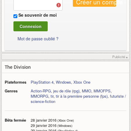
Créer un compte
Se souvenir de moi
Mot de passe oublié ?
Publicité ▴
The Division
Plateformes
PlayStation 4
,
Windows
,
Xbox One
Genres
Action-RPG
,
jeu de rôle (rpg)
,
MMO
,
MMOFPS
,
MMORPG
,
tir
,
tir à la première personne (fps)
,
futuriste /
science-fiction
Bêta fermée
28 janvier 2016
(Xbox One)
29 janvier 2016
(Windows)
29 janvier 2016
(PlayStation 4)