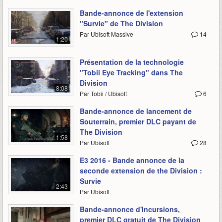
Bande-annonce de l'extension
"Survie" de The Division
Par Ubisoft Massive
14
1:20
Présentation de la technologie
"Tobii Eye Tracking" dans The
Division
8:08
Par Tobii / Ubisoft
6
Bande-annonce de lancement de
Souterrain, premier DLC payant de
The Division
1:58
Par Ubisoft
28
E3 2016 - Bande annonce de la
seconde extension de the Division :
Survie
2:43
Par Ubisoft
Bande-annonce d'Incursions,
premier DLC gratuit de The Division