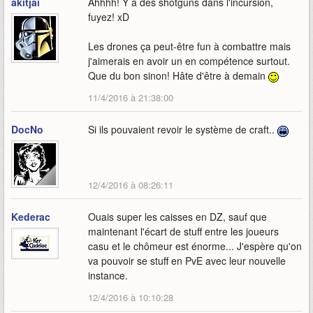
akitjai
Ahhhh! Y a des shotguns dans l'incursion,
fuyez! xD
Les drones ça peut-être fun à combattre mais
j'aimerais en avoir un en compétence surtout.
Que du bon sinon! Hâte d'être à demain
11/4/2016 à 21:38:00
DocNo
Si ils pouvaient revoir le système de craft..
12/4/2016 à 08:26:11
Kederac
Ouais super les caisses en DZ, sauf que
maintenant l'écart de stuff entre les joueurs
casu et le chômeur est énorme... J'espère qu'on
va pouvoir se stuff en PvE avec leur nouvelle
instance.
12/4/2016 à 10:10:28