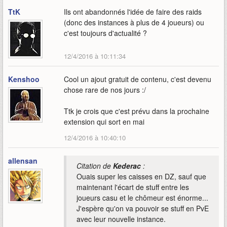
TtK
Ils ont abandonnés l'idée de faire des raids
(donc des instances à plus de 4 joueurs) ou
c'est toujours d'actualité ?
12/4/2016 à 10:11:34
Kenshoo
Cool un ajout gratuit de contenu, c'est devenu
chose rare de nos jours :/
Ttk je crois que c'est prévu dans la prochaine
extension qui sort en mai
12/4/2016 à 10:40:10
allensan
Citation de
Kederac
:
Ouais super les caisses en DZ, sauf que
maintenant l'écart de stuff entre les
joueurs casu et le chômeur est énorme...
J'espère qu'on va pouvoir se stuff en PvE
avec leur nouvelle instance.