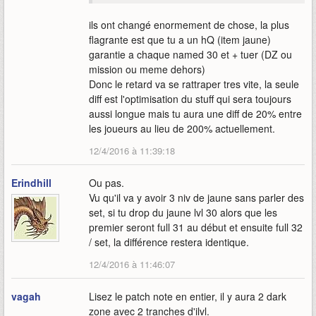
ils ont changé enormement de chose, la plus
flagrante est que tu a un hQ (item jaune)
garantie a chaque named 30 et + tuer (DZ ou
mission ou meme dehors)
Donc le retard va se rattraper tres vite, la seule
diff est l'optimisation du stuff qui sera toujours
aussi longue mais tu aura une diff de 20% entre
les joueurs au lieu de 200% actuellement.
12/4/2016 à 11:39:18
Erindhill
Ou pas.
Vu qu'il va y avoir 3 niv de jaune sans parler des
set, si tu drop du jaune lvl 30 alors que les
premier seront full 31 au début et ensuite full 32
/ set, la différence restera identique.
12/4/2016 à 11:46:07
vagah
Lisez le patch note en entier, il y aura 2 dark
zone avec 2 tranches d'ilvl.