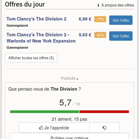
Mots-clefs
:
bande-annonce
division
dlc
gratuit
incursions
Offres du jour
À propos des offres
premier
the
the-division
ubisoft
Tom Clancy's The Division 2
6,99 €
-77%
Voir l'offre
Gamesplanet
Tom Clancy's The Division 2 -
5,63 €
-81%
Voir l'offre
Warlords of New York Expansion
Gamesplanet
Afficher toutes les offres (5)
Publicité ▴
Que pensez-vous de
The Division
?
5,7
/
10
21 aiment, 15 pas
Je l'apprécie
Publier une critique