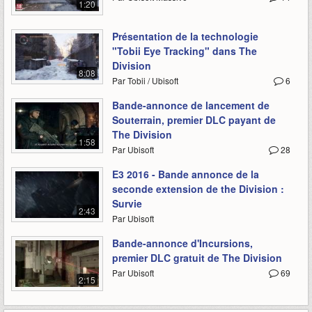
1:20
Présentation de la technologie
"Tobii Eye Tracking" dans The
Division
8:08
Par Tobii / Ubisoft
6
Bande-annonce de lancement de
Souterrain, premier DLC payant de
The Division
1:58
Par Ubisoft
28
E3 2016 - Bande annonce de la
seconde extension de the Division :
Survie
2:43
Par Ubisoft
Bande-annonce d'Incursions,
premier DLC gratuit de The Division
Par Ubisoft
69
2:15