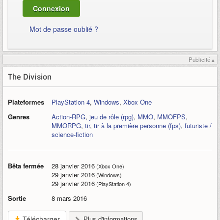
Mot de passe oublié ?
Publicité ▴
The Division
Plateformes
PlayStation 4
,
Windows
,
Xbox One
Genres
Action-RPG
,
jeu de rôle (rpg)
,
MMO
,
MMOFPS
,
MMORPG
,
tir
,
tir à la première personne (fps)
,
futuriste /
science-fiction
Bêta fermée
28 janvier 2016
(Xbox One)
29 janvier 2016
(Windows)
29 janvier 2016
(PlayStation 4)
Sortie
8 mars 2016
Télécharger
Plus d'informations