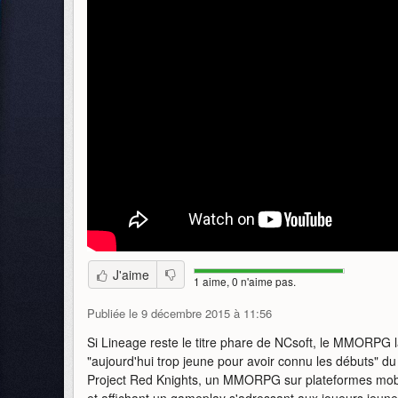
J'aime
1 aime, 0 n'aime pas.
Publiée le 9 décembre 2015 à 11:56
Si Lineage reste le titre phare de NCsoft, le MMORPG 
"aujourd'hui trop jeune pour avoir connu les débuts" d
Project Red Knights, un MMORPG sur plateformes mobil
et affichant un gameplay s'adressant aux joueurs jeune