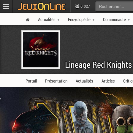
6 627
Actualités
Encyclopédie
Communauté
Lineage Red Knights
Portail
Présentation
Actualités
Articles
Criti