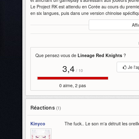
Le Project RK est attendu en Corée au cours du premie
en six langues, puis dans une version chinoise spécif
Auteur
:
NCsoft Korea
Affi
Mise en ligne par
:
Uther
Mots-clefs
:
bande-annonce
ncsoft
ncsoft-korea
pr
android
mmo
Que pensez-vous de
Lineage Red Knights
?
3,4
Je l'a
/
10
0 aime, 2 pas
Réactions
(1)
Kinyco
The fuck.. Le son m'a détruit les oreill