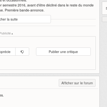
r semestre 2016, avant d'être décliné dans le reste du monde
ique. Première bande-annonce.
cher la suite
oject-red-knights
project-rk
asie
corée-du-sud
mobile
ios
Publicité ▴
pprécie
Publier une critique
Afficher sur le forum
es.