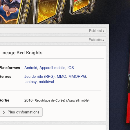
Publicité ▴
Publicité ▴
Lineage Red Knights
Plateformes
Android
,
Appareil mobile
,
iOS
Genres
Jeu de rôle (RPG)
,
MMO
,
MMORPG
,
fantasy
,
médiéval
Sortie
2016
(République de Corée) (Appareil mobile)
Plus d'informations