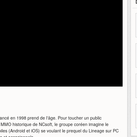
lancé en 1998 prend de l'âge. Pour toucher un public
u MMO historique de NCsoft, le groupe coréen imagine le
es (Android et iOS) se voulant le prequel du Lineage sur PC
s et occasionnels.