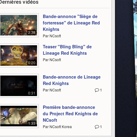
Dernières vidéos
Bande-annonce "Siège de
forteresse" de Lineage Red
Knights
2:38
Par NCsoft
Teaser "Bling Bling" de
Lineage Red Knights
Par NCsoft
0:20
Bande-annonce de Lineage
Red Knights
Par NCsoft
1
0:31
Première bande-annonce
du Project Red Knights de
NCsoft
1:33
Par NCsoft Korea
1