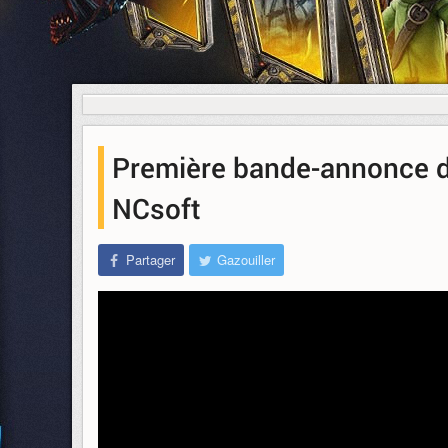
Première bande-annonce d
NCsoft
Partager
Gazouiller