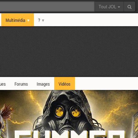
Tout JOL
Multimédia
?
ques
Forums
Images
Vidéos