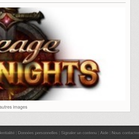
'autres images
entialité
|
Données personnelles
|
Signaler un contenu
|
Aide
|
Nous contacter