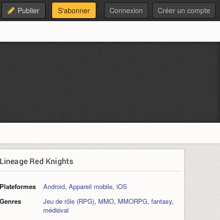
Publier
S'abonner
Connexion
Créer un compte
Lineage Red Knights
Plateformes
Android
,
Appareil mobile
,
iOS
Genres
Jeu de rôle (RPG)
,
MMO
,
MMORPG
,
fantasy
,
médiéval