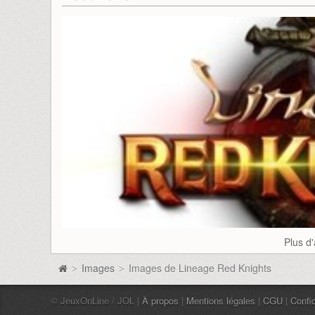
Plus d
Images
Images de Lineage Red Knights
>
>
© JeuxOnLine / JOL |
À propos
|
Mentions légales
|
CGU
|
Confid