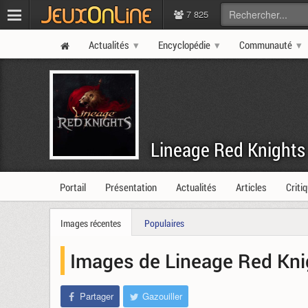
7 825
Actualités
Encyclopédie
Communauté
Lineage Red Knights
Portail
Présentation
Actualités
Articles
Criti
Images récentes
Populaires
Images de Lineage Red Kni
Partager
Gazouiller