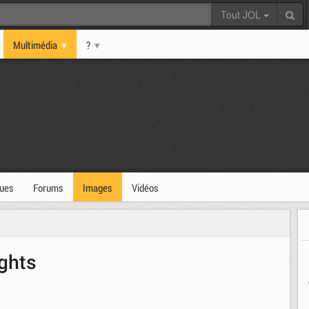
Tout JOL
Multimédia
?
ques
Forums
Images
Vidéos
ghts