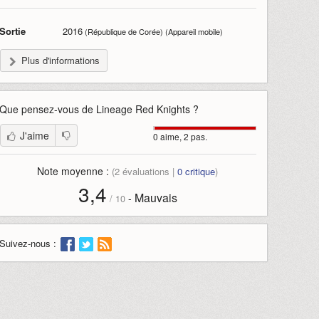
Sortie
2016
(République de Corée) (Appareil mobile)
Plus d'informations
Que pensez-vous de
Lineage Red Knights
?
J'aime
0 aime, 2 pas.
Note moyenne :
(
2
évaluations |
0
critique
)
3,4
Mauvais
-
/
10
Suivez-nous :