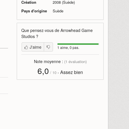
Création
2008 (Suède)
Pays d'origine
Suède
Que pensez-vous de
Arrowhead Game
Studios
?
J'aime
1 aime, 0 pas.
Note moyenne :
(
1
évaluation)
6,0
Assez bien
-
/
10