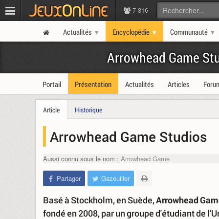
7 316
Actualités
Encyclopédie
Communauté
Arrowhead Game Stu
Portail
Présentation
Actualités
Articles
Foru
Article
Historique
Arrowhead Game Studios
Aussi connu sous le nom :
Arrowhead Game
Partager
Gazouiller
Basé à Stockholm, en Suède,
Arrowhead Game
fondé en 2008, par un groupe d'étudiant de l'U