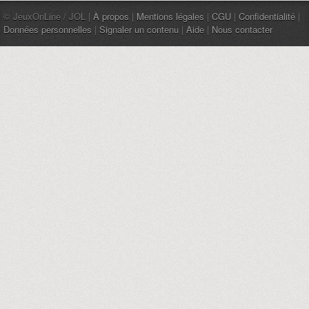
© JeuxOnLine / JOL |
À propos
|
Mentions légales
|
CGU
|
Confidentialité
|
Données personnelles
|
Signaler un contenu
|
Aide
|
Nous contacter